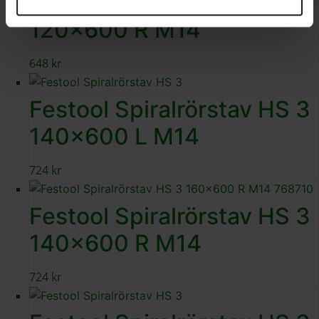
Festool Spiralrörstav HS 3
120×600 R M14
648
kr
Festool Spiralrörstav HS 3
140×600 L M14
724
kr
Festool Spiralrörstav HS 3
140×600 R M14
724
kr