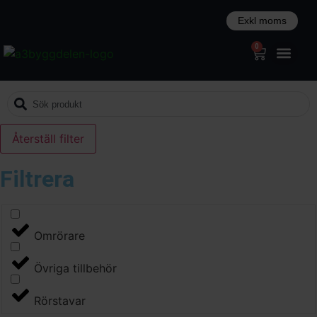
0
Återställ filter
Filtrera
Omrörare
Övriga tillbehör
Rörstavar