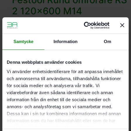
2 120×600 M14
347.49
kr
Festool Spännanordning
Samtycke
Information
Om
CL-MS
Denna webbplats använder cookies
1321.78
kr
Vi använder enhetsidentifierare för att anpassa innehållet
och annonserna till användarna, tillhandahålla funktioner
Festool Spiralrörstav HS 2
för sociala medier och analysera vår trafik. Vi
vidarebefordrar även sådana identifierare och annan
120×600 M14
information från din enhet till de sociala medier och
annons- och analysföretag som vi samarbetar med.
501
kr
Dessa kan i sin tur kombinera informationen med annan
information som du har tillhandahållit eller som de har
samlat in när du har använt deras tjänster.