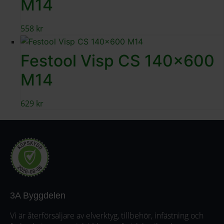
M14
558
kr
Festool Visp CS 140×600
M14
629
kr
3A Byggdelen
Vi är återförsäljare av elverktyg, tillbehör, infästning och