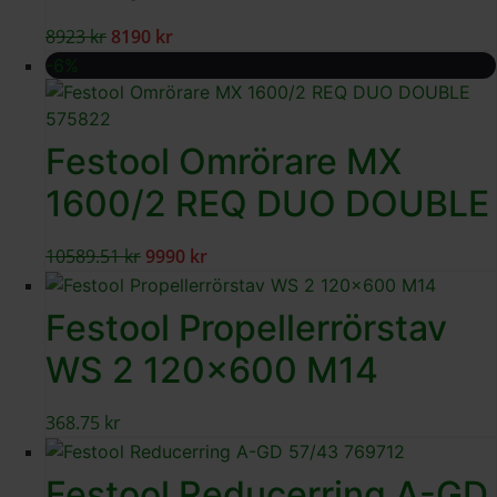
8923
kr
8190
kr
-6%
Festool Omrörare MX
1600/2 REQ DUO DOUBLE
10589.51
kr
9990
kr
Festool Propellerrörstav
WS 2 120×600 M14
368.75
kr
Festool Reducerring A-GD