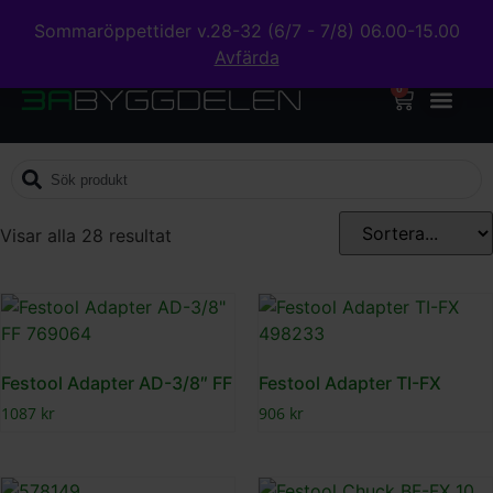
Sommaröppettider v.28-32 (6/7 - 7/8) 06.00-15.00
Avfärda
0
Visar alla 28 resultat
Festool Adapter AD-3/8″ FF
Festool Adapter TI-FX
1087
kr
906
kr