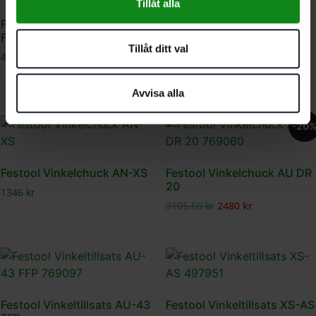
Tillåt alla
Festool Styrskensadapter
FSA-MB 40
Festool Vinkelchuck AN-
Tillåt ditt val
UNI
414
kr
2331
kr
Avvisa alla
-20
Festool Vinkelchuck AN-XS
Festool Vinkelchuck AU DR
20
1346
kr
3105.60
kr
2480
kr
Festool Vinkeltillsats AU-43
Festool Vinkeltillsats XS-AS