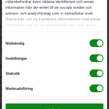
vidarebefordrar även sådana identifierare och annan
55-DWC
MB 40
information från din enhet till de sociala medier och
2853
kr
2698
kr
annons- och analysföretag som vi samarbetar med.
Dessa kan i sin tur kombinera informationen med annan
information som du har tillhandahållit eller som de har
samlat in när du har använt deras tjänster.
Festool Mobilt borrstativ
Festool Skyddsring PR D17-
Samtyckesval
MB 40-Set
DC UNI FF 5-pack
Nödvändig
3554
kr
62.50
kr
Inställningar
Statistik
Festool Skyddsring PR
Festool Snabbtving FS-EZ
D23-DC UNI FF 5-pack
150/2
Marknadsföring
62.50
kr
785
kr