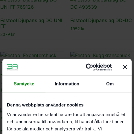
Festool Djupanslag DC UNI
Festool Djupanslag DD-DC
FF
1952
kr
2079
kr
Festool Excenterchuck EX-
Festool Kuggkranschuck
UNI
CC-16 FFP
Samtycke
Information
Om
1972
kr
2217
kr
Denna webbplats använder cookies
Vi använder enhetsidentifierare för att anpassa innehållet
och annonserna till användarna, tillhandahålla funktioner
för sociala medier och analysera vår trafik. Vi
Festool Magasintillsats AF
Festool Mobilt borrstativ