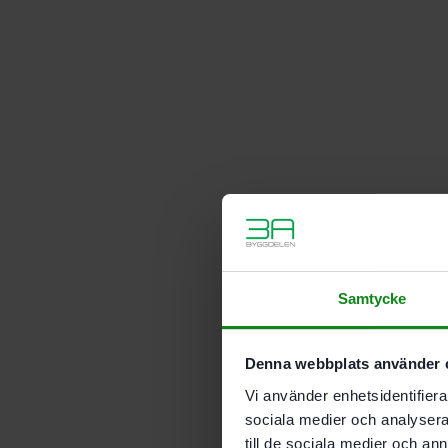
Samtycke
Denna webbplats använder 
Vi använder enhetsidentifierar
sociala medier och analysera 
till de sociala medier och a