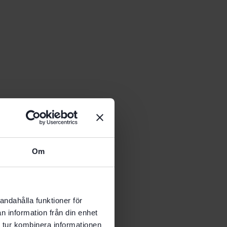
Om
andahålla funktioner för
n information från din enhet
 tur kombinera informationen