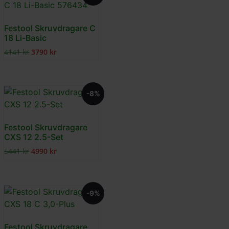
Festool Skruvdragare C
18 Li-Basic
4141
kr
3790
kr
-8%
Festool Skruvdragare
CXS 12 2.5-Set
5441
kr
4990
kr
-9%
Festool Skruvdragare