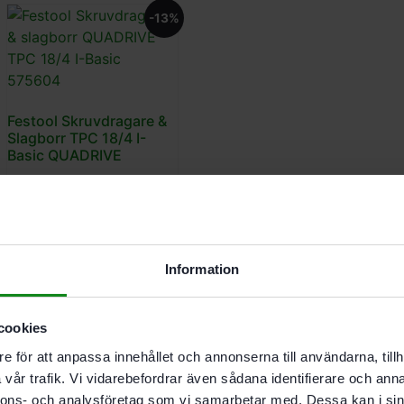
-13%
Festool Skruvdragare &
Slagborr TPC 18/4 I-
Basic QUADRIVE
5135
kr
4490
kr
-10%
Information
cookies
Festool Skruvdragare &
Slagborr TPC 18/4 I-
e för att anpassa innehållet och annonserna till användarna, tillh
Basic-Set QUADRIVE
vår trafik. Vi vidarebefordrar även sådana identifierare och anna
7800
kr
6990
kr
nnons- och analysföretag som vi samarbetar med. Dessa kan i sin