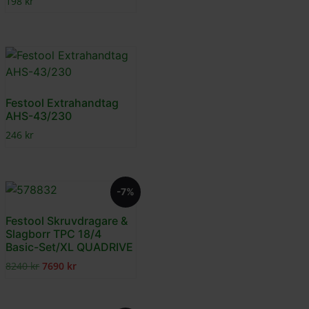
198
kr
Festool Extrahandtag
AHS-43/230
246
kr
-7%
Festool Skruvdragare &
Slagborr TPC 18/4
Basic-Set/XL QUADRIVE
8240
kr
7690
kr