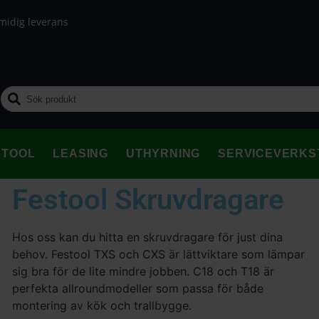
midig leverans
STOOL
LEASING
UTHYRNING
SERVICEVERKS
Festool Skruvdragare
Hos oss kan du hitta en skruvdragare för just dina
behov. Festool TXS och CXS är lättviktare som lämpar
sig bra för de lite mindre jobben. C18 och T18 är
perfekta allroundmodeller som passa för både
montering av kök och trallbygge.