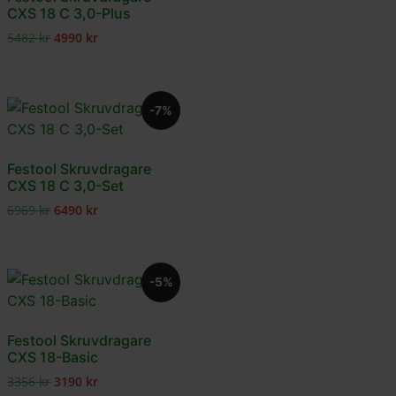
CXS 18 C 3,0-Plus
5482
kr
4990
kr
-7%
Festool Skruvdragare
CXS 18 C 3,0-Set
6969
kr
6490
kr
-5%
Festool Skruvdragare
CXS 18-Basic
3356
kr
3190
kr