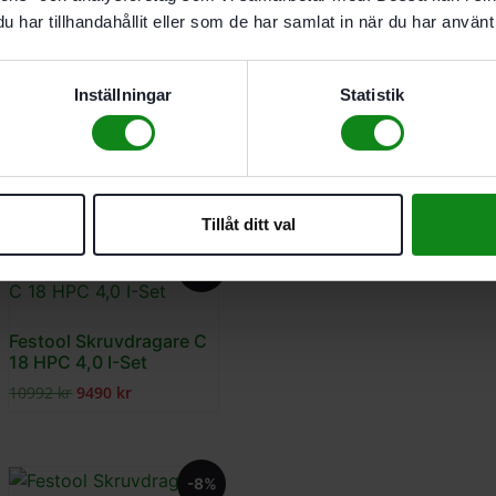
har tillhandahållit eller som de har samlat in när du har använt 
-2%
Inställningar
Statistik
Festool Skruvdragare C
18 Basic-Set
6645
kr
6490
kr
Tillåt ditt val
-14%
Festool Skruvdragare C
18 HPC 4,0 I-Set
10992
kr
9490
kr
-8%