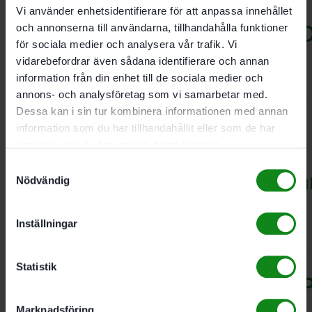
Vi använder enhetsidentifierare för att anpassa innehållet
Festool Möbelmunstycke 
och annonserna till användarna, tillhandahålla funktioner
för sociala medier och analysera vår trafik. Vi
36 PD
vidarebefordrar även sådana identifierare och annan
information från din enhet till de sociala medier och
160
kr
annons- och analysföretag som vi samarbetar med.
Dessa kan i sin tur kombinera informationen med annan
information som du har tillhandahållit eller som de har
samlat in när du har använt deras tjänster.
Festool
Samtyckesval
Specialmunstycke-/borsta
Nödvändig
D 36 UBD
Inställningar
295
kr
Statistik
Festool Sugpensel D 36 S
Marknadsföring