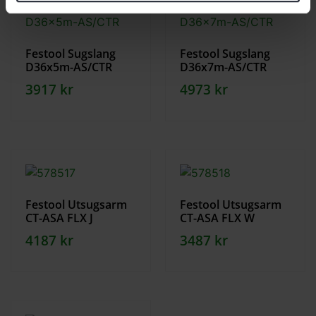
Festool Sugslang
Festool Sugslang
D36x5m-AS/CTR
D36x7m-AS/CTR
3917
kr
4973
kr
Festool Utsugsarm
Festool Utsugsarm
CT-ASA FLX J
CT-ASA FLX W
4187
kr
3487
kr