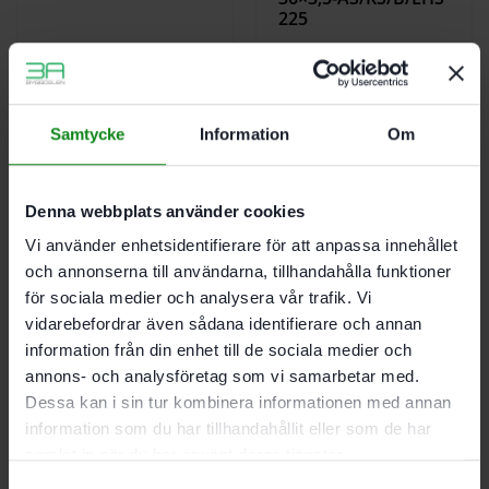
225
2958
kr
Samtycke
Information
Om
Denna webbplats använder cookies
Vi använder enhetsidentifierare för att anpassa innehållet
Festool Sugslang D
Festool Sugslang D
och annonserna till användarna, tillhandahålla funktioner
50 MW-AS
50×2.5m-AS
för sociala medier och analysera vår trafik. Vi
745.64
kr
2434
kr
vidarebefordrar även sådana identifierare och annan
information från din enhet till de sociala medier och
annons- och analysföretag som vi samarbetar med.
Dessa kan i sin tur kombinera informationen med annan
information som du har tillhandahållit eller som de har
samlat in när du har använt deras tjänster.
Samtyckesval