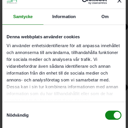
I-Plus
Samtycke
Information
Om
10202
kr
8990
kr
-7%
Denna webbplats använder cookies
Festool Batterislip Rund
Vi använder enhetsidentifierare för att anpassa innehållet
Excenter ETSC 2 125-
och annonserna till användarna, tillhandahålla funktioner
för sociala medier och analysera vår trafik. Vi
Basic
vidarebefordrar även sådana identifierare och annan
information från din enhet till de sociala medier och
5935
kr
5490
kr
annons- och analysföretag som vi samarbetar med.
Dessa kan i sin tur kombinera informationen med annan
-7%
information som du har tillhandahållit eller som de har
samlat in när du har använt deras tjänster.
Festool Batterislip Rund
Samtyckesval
Excenter ETSC 2 150 4,0
Nödvändig
I-Plus