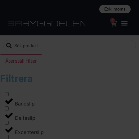
0
Återställ filter
Filtrera
Bandslip
Deltaslip
Excenterslip