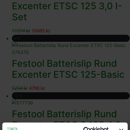
Excenter ETSC 125 3,0 I-
Set
11574
kr
10495
kr
-9%
Festool Batterislip Rund
Excenter ETSC 125-Basic
5254
kr
4790
kr
-12%
Festool Batterislip Rund
Excenter ETSC 2 125 4,0