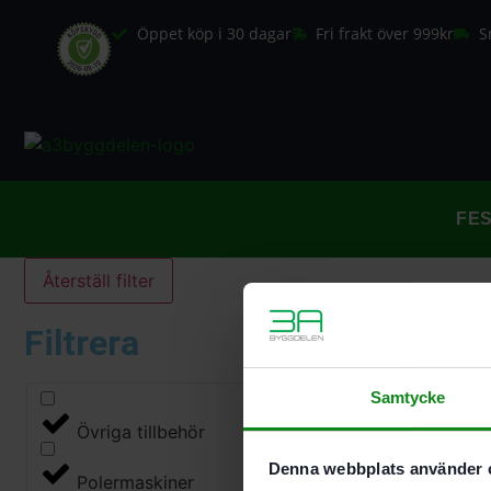
Öppet köp i 30 dagar
Fri frakt över 999kr
S
FE
Återställ filter
Filtrera
Samtycke
Övriga tillbehör
Denna webbplats använder 
Polermaskiner