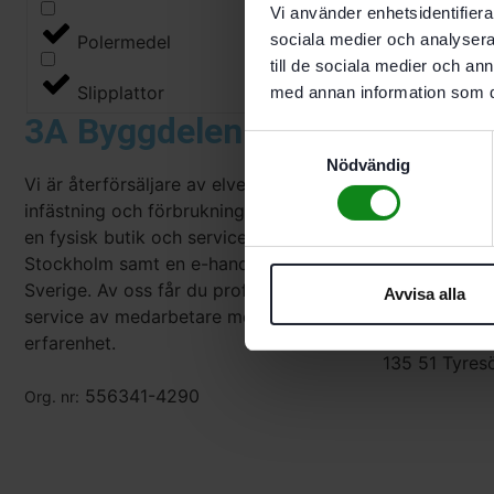
Vi använder enhetsidentifierar
sociala medier och analysera 
Polermedel
till de sociala medier och a
Slipplattor
med annan information som du 
3A Byggdelen
Våra ö
Samtyckesval
Nödvändig
Vi är återförsäljare av elverktyg, tillbehör,
Måndag-Tors
infästning och förbrukningsmaterial. Vi har
Fredag:
en fysisk butik och serviceverkstad i
Adres
Stockholm samt en e-handel för hela
Sverige. Av oss får du professionell
Avvisa alla
3A Byggdele
service av medarbetare med gedigen
Vendelsöväg
erfarenhet.
135 51 Tyres
556341-4290
Org. nr: