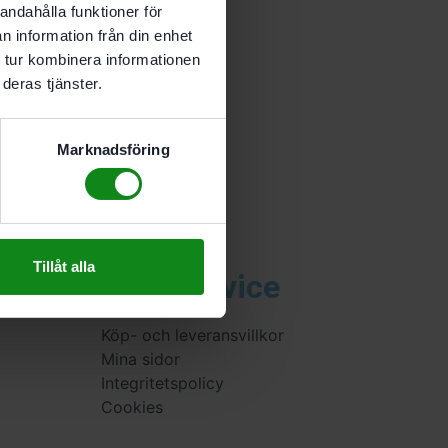
andahålla funktioner för
n information från din enhet
 tur kombinera informationen
deras tjänster.
Butiken
Marknadsföring
Serviceverkstad
Leasing
Uthyrning
Fysisk butik
Tillåt alla
Kundservice
Köp- och leveransvillkor
Mina sidor
Integritetspolicy
Cookies