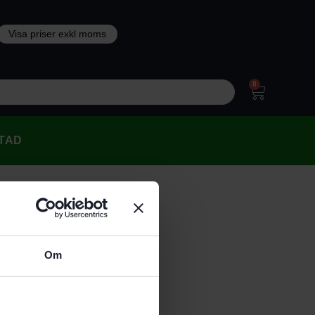
0
TAD
Om