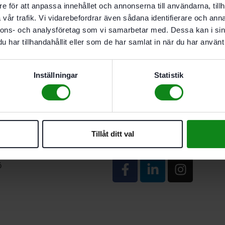
e för att anpassa innehållet och annonserna till användarna, tillh
vår trafik. Vi vidarebefordrar även sådana identifierare och anna
nnons- och analysföretag som vi samarbetar med. Dessa kan i sin
har tillhandahållit eller som de har samlat in när du har använt 
ppettider
Kontakt
Inställningar
Statistik
dag:
07:00-16:00
08 798 98 97
07:00-15:00
info@3abyggdelen.se
verkstad@3abyggdelen.se
s
Tillåt ditt val
Följ oss
n AB
en 35
ö