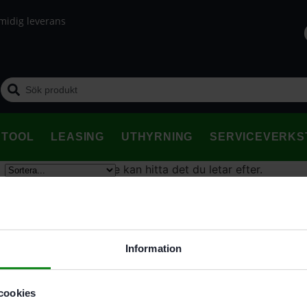
midig leverans
STOOL
LEASING
UTHYRNING
SERVICEVERKS
Det verkar som vi inte kan hitta det du letar efter.
Information
cookies