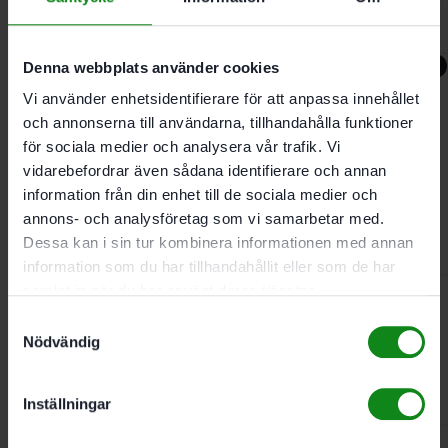
6161
kr
-11%
Denna webbplats använder cookies
Vi använder enhetsidentifierare för att anpassa innehållet
och annonserna till användarna, tillhandahålla funktioner
Festool Sticksåg PSC 420
för sociala medier och analysera vår trafik. Vi
vidarebefordrar även sådana identifierare och annan
Li EB-Basic CARVEX
information från din enhet till de sociala medier och
annons- och analysföretag som vi samarbetar med.
Betygsatt
5.00
av 5
Dessa kan i sin tur kombinera informationen med annan
6150
kr
5490
kr
information som du har tillhandahållit eller som de har
samlat in när du har använt deras tjänster.
Festool Sticksåg PSC 500
Samtyckesval
Nödvändig
EB-Basic
Inställningar
6161
kr