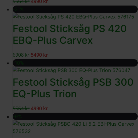
5564
kr
4990
kr
-21%
Festool Sticksåg PS 420
EBQ-Plus Carvex
6908
kr
5490
kr
-10%
Festool Sticksåg PSB 300
EQ-Plus Trion
5564
kr
4990
kr
-9%