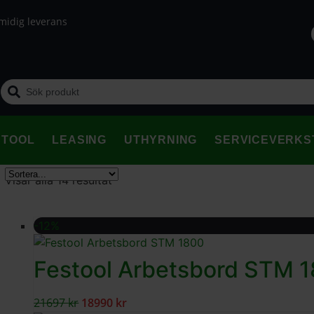
midig leverans
STOOL
LEASING
UTHYRNING
SERVICEVERKS
Visar alla 14 resultat
-12%
Festool Arbetsbord STM 
21697
kr
18990
kr