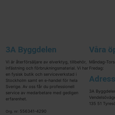
3A Byggdelen
Våra ö
Vi är återförsäljare av elverktyg, tillbehör,
Måndag-Tors
infästning och förbrukningsmaterial. Vi har
Fredag:
en fysisk butik och serviceverkstad i
Adres
Stockholm samt en e-handel för hela
Sverige. Av oss får du professionell
3A Byggdele
service av medarbetare med gedigen
Vendelsöväg
erfarenhet.
135 51 Tyres
556341-4290
Org. nr: