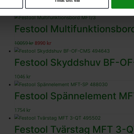
Tillåt ditt val
12801
kr
11990
kr
-11%
Festool Multifunktionsbor
10059
kr
8990
kr
Festool Skyddshuv BF-O
1046
kr
Festool Spännelement M
1754
kr
Festool Tvärstag MFT 3-