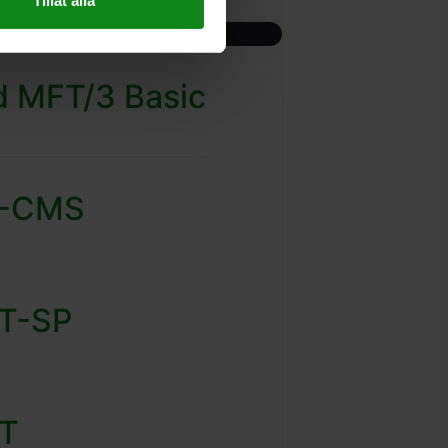
Tillåt alla
d MFT/3 Basic
F-CMS
FT-SP
QT