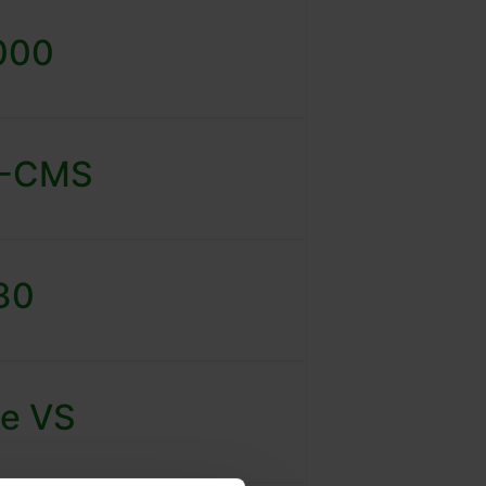
000
B-CMS
×30
ke VS