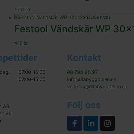
1711
kr
Festool Vändskär WP 30x
446
kr
ppettider
Kontakt
dag:
07:00-16:00
08 798 98 97
07:00-15:00
info@3abyggdelen.se
verkstad@3abyggdelen.se
s
Följ oss
n AB
en 35
ö