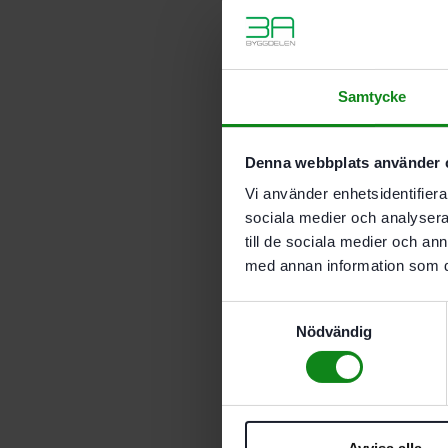
Samtycke
Denna webbplats använder 
Vi använder enhetsidentifierar
sociala medier och analysera 
till de sociala medier och a
med annan information som du 
Samtyckesval
Nödvändig