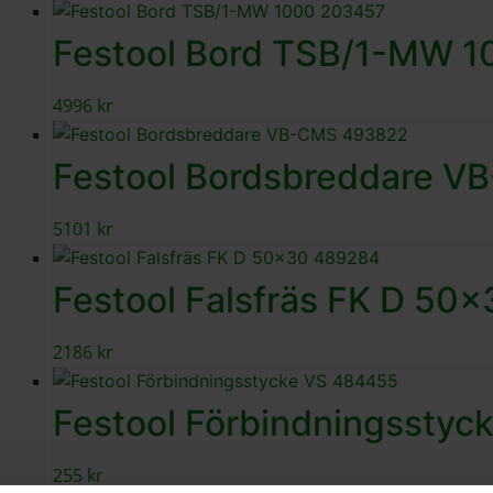
Festool Bord TSB/1-MW 1
4996
kr
Festool Bordsbreddare V
5101
kr
Festool Falsfräs FK D 50
2186
kr
Festool Förbindningsstyc
255
kr