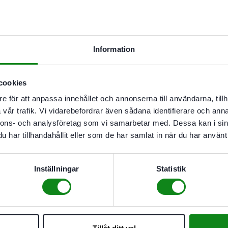
Festool Frässpindel ASL
704
kr
Information
Festool Frässpindel AS
cookies
e för att anpassa innehållet och annonserna till användarna, tillh
834
kr
vår trafik. Vi vidarebefordrar även sådana identifierare och anna
nnons- och analysföretag som vi samarbetar med. Dessa kan i sin
Festool Multifunktionsbo
har tillhandahållit eller som de har samlat in när du har använt 
6954
kr
Inställningar
Statistik
-6%
Festool Multifunktionsbo