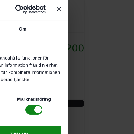
20/OF1010
Om
L20/OF1400-OF2200
andahålla funktioner för
n information från din enhet
 tur kombinera informationen
rd MFT Kapex
deras tjänster.
Marknadsföring
rd MFT/3