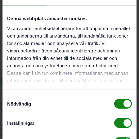
Denna webbplats använder cookies
Det finns inga recensioner än.
Vi använder enhetsidentifierare för att anpassa innehållet
Bli först med att recensera ”Festool Förfilter VF-SYS-
och annonserna till användarna, tillhandahålla funktioner
AIR/5”
för sociala medier och analysera vår trafik. Vi
Du måste vara
inloggad
för att skriva en recension.
vidarebefordrar även sådana identifierare och annan
information från din enhet till de sociala medier och
annons- och analysföretag som vi samarbetar med.
Dessa kan i sin tur kombinera informationen med annan
Relaterade produkter
information som du har tillhandahållit eller som de har
samlat in när du har använt deras tjänster.
Samtyckesval
Nödvändig
Inställningar
3A Byggdelen