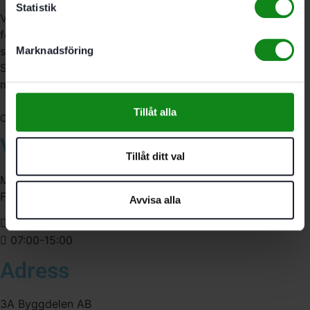
Statistik
Vi är återförsäljare av elverktyg, tillbehör, infästning och
förbrukningsmaterial. Vi har en fysisk butik och
serviceverkstad i Stockholm samt en e-handel för hela
Marknadsföring
Sverige. Av oss får du professionell service av
medarbetare med gedigen erfarenhet.
Tillåt alla
556341-4290
Org. nr:
Våra öppettider
Tillåt ditt val
Måndag-Torsdag:
Fredag:
Avvisa alla
07:00-16:00
07:00-15:00
Adress
3A Byggdelen AB