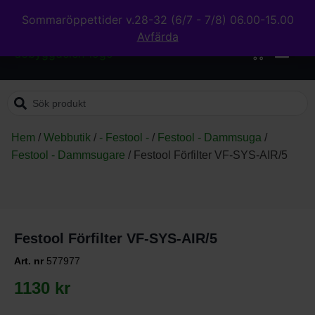
Sommaröppettider v.28-32 (6/7 - 7/8) 06.00-15.00
Avfärda
0
Hem
/
Webbutik
/
- Festool -
/
Festool - Dammsuga
/
Festool - Dammsugare
/
Festool Förfilter VF-SYS-AIR/5
Festool Förfilter VF-SYS-AIR/5
Art. nr
577977
1130
kr