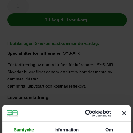
Lägg till i varukorg
I butikslager. Skickas nästkommande vardag.
Specialfilter för luftrenaren SYS-AIR
För förfiltrering av damm i luften för luftrenaren SYS-AIR
Skyddar huvudfiltret genom att filtrera bort det mesta av
dammet. Nästan
dammfritt, utbytbart och kostnadseffektivt.
Leveransomfattning.
5 st förfilter
Samtycke
Information
Om
Recensioner (0)