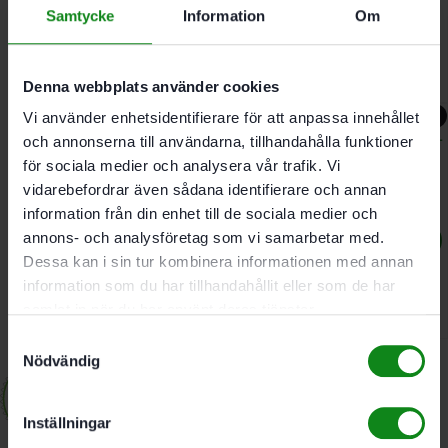
Plus Rotex
Samtycke
Information
Om
Betygsatt
5.00
av 5
Denna webbplats använder cookies
11042
kr
10490
kr
-8%
Vi använder enhetsidentifierare för att anpassa innehållet
och annonserna till användarna, tillhandahålla funktioner
för sociala medier och analysera vår trafik. Vi
vidarebefordrar även sådana identifierare och annan
Festool Slip- &
information från din enhet till de sociala medier och
polermaskin ROTEX RO 90
annons- och analysföretag som vi samarbetar med.
Dessa kan i sin tur kombinera informationen med annan
DX FEQ-Plus
information som du har tillhandahållit eller som de har
samlat in när du har använt deras tjänster.
9216
kr
8490
kr
Samtyckesval
Nödvändig
Inställningar