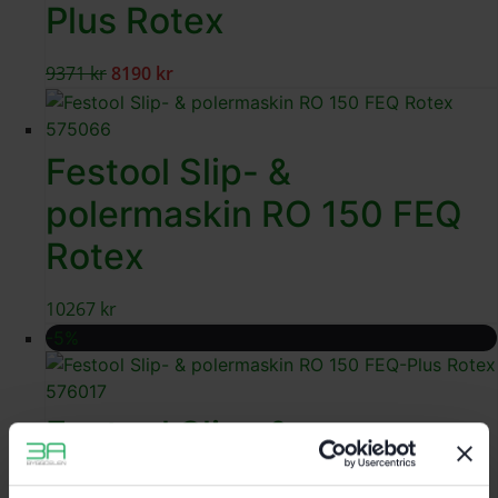
Plus Rotex
9371
kr
8190
kr
Festool Slip- &
polermaskin RO 150 FEQ
Rotex
10267
kr
-5%
Festool Slip- &
polermaskin RO 150 FEQ-