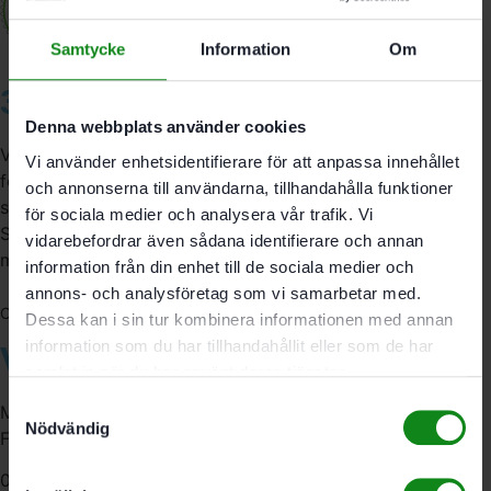
Samtycke
Information
Om
3A Byggdelen
Denna webbplats använder cookies
Vi är återförsäljare av elverktyg, tillbehör, infästning och
Vi använder enhetsidentifierare för att anpassa innehållet
förbrukningsmaterial. Vi har en fysisk butik och
och annonserna till användarna, tillhandahålla funktioner
serviceverkstad i Stockholm samt en e-handel för hela
för sociala medier och analysera vår trafik. Vi
Sverige. Av oss får du professionell service av
vidarebefordrar även sådana identifierare och annan
medarbetare med gedigen erfarenhet.
information från din enhet till de sociala medier och
annons- och analysföretag som vi samarbetar med.
556341-4290
Org. nr:
Dessa kan i sin tur kombinera informationen med annan
information som du har tillhandahållit eller som de har
Våra öppettider
samlat in när du har använt deras tjänster.
Samtyckesval
Måndag-Torsdag:
Nödvändig
Fredag:
07:00-16:00