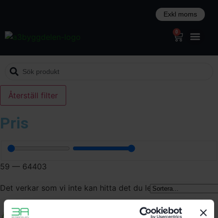
0
Återställ filter
Pris
59
—
64403
Det verkar som vi inte kan hitta det du letar efter.