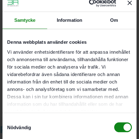
För alla Festools skruvdragare med FastFix-
system
För hylsnyckel
Samtycke
Information
Om
Med kulsäkring för manuell drift
Denna webbplats använder cookies
Hållare 1/4 ”; Längd 50 mm; Förpackning 1 Antal
Vi använder enhetsidentifierare för att anpassa innehållet
och annonserna till användarna, tillhandahålla funktioner
Det finns inga recensioner än.
för sociala medier och analysera vår trafik. Vi
vidarebefordrar även sådana identifierare och annan
Bli först med att recensera ”Festool Adapter 1/4″-50
information från din enhet till de sociala medier och
CE/KG CENTROTEC”
annons- och analysföretag som vi samarbetar med.
Du måste vara
inloggad
för att skriva en recension.
Dessa kan i sin tur kombinera informationen med annan
information som du har tillhandahållit eller som de har
samlat in när du har använt deras tjänster.
Samtyckesval
Relaterade produkter
Nödvändig