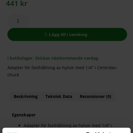
441
kr
Lägg till i varukorg
I butikslager. Skickas nästkommande vardag.
Adapter för fasthållning av hylsor med 1/4″ i Centrotec-
chuck
Beskrivning
Teknisk Data
Recensioner (0)
Egenskaper
Adapter för fasthållning av hylsor med 1/4″ i
Centrotec-chuck