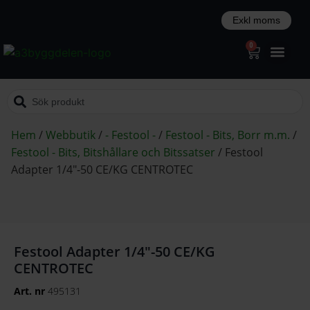
0
Hem
/
Webbutik
/
- Festool -
/
Festool - Bits, Borr m.m.
/
Festool - Bits, Bitshållare och Bitssatser
/
Festool
Adapter 1/4″-50 CE/KG CENTROTEC
Festool Adapter 1/4″-50 CE/KG
CENTROTEC
Art. nr
495131