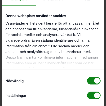
1850
kr
Denna webbplats använder cookies
Festool – Specialsågklinga
Vi använder enhetsidentifierare för att anpassa innehållet
och annonserna till användarna, tillhandahålla funktioner
till KS 60 – 216×2.3×30
för sociala medier och analysera vår trafik. Vi
vidarebefordrar även sådana identifierare och annan
WZ/FA60
information från din enhet till de sociala medier och
annons- och analysföretag som vi samarbetar med.
1850
kr
Dessa kan i sin tur kombinera informationen med annan
information som du har tillhandahållit eller som de har
samlat in när du har använt deras tjänster.
Festool – Specialsågklinga
Samtyckesval
Nödvändig
till SYM 70 – 216×2.3×30
W60
Inställningar
1849
kr