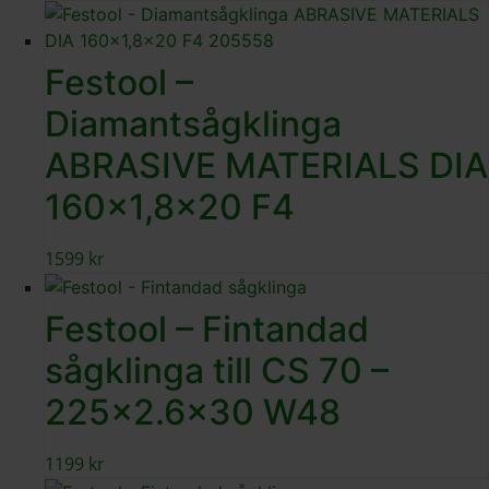
Festool –
Diamantsågklinga
ABRASIVE MATERIALS DIA
160×1,8×20 F4
1599
kr
Festool – Fintandad
sågklinga till CS 70 –
225×2.6×30 W48
1199
kr