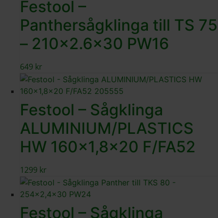
Festool –
Panthersågklinga till TS 75
– 210×2.6×30 PW16
649
kr
Festool – Sågklinga
ALUMINIUM/PLASTICS
HW 160×1,8×20 F/FA52
1299
kr
Festool – Sågklinga