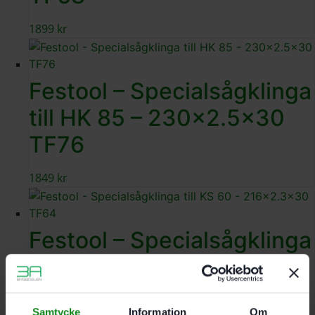
1899
kr
Festool – Specialsågklinga
till HK 85 – 230×2.5×30
TF76
1849
kr
Festool – Specialsågklinga
till KS 60 – 216×2.3×30
TF64
Samtycke
Information
Om