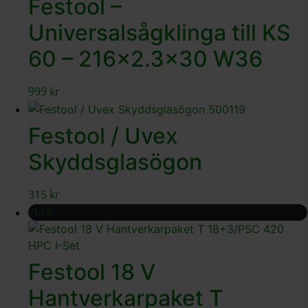
Festool –
Universalsågklinga till KS
60 – 216×2.3×30 W36
999
kr
Festool / Uvex
Skyddsglasögon
315
kr
-14%
Festool 18 V
Hantverkarpaket T