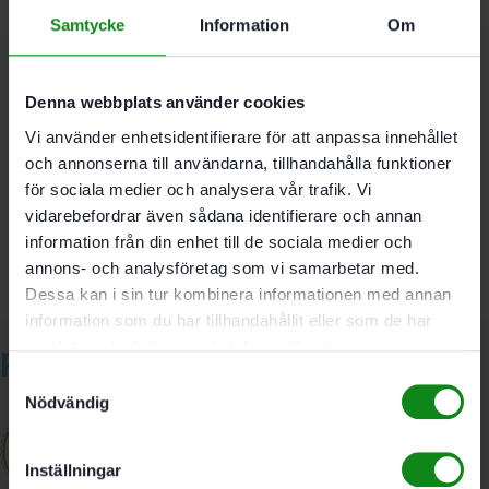
rengöringstillbehör
Samtycke
Information
Om
Antistatisk
För anslutning på sugsidan (elverktyg eller
sugmunstycke)
Denna webbplats använder cookies
Vi använder enhetsidentifierare för att anpassa innehållet
Det finns inga recensioner än.
och annonserna till användarna, tillhandahålla funktioner
Bli först med att recensera ”Festool
för sociala medier och analysera vår trafik. Vi
Anslutningsadapter D 36/32 DM-AS”
vidarebefordrar även sådana identifierare och annan
Du måste vara
inloggad
för att skriva en recension.
information från din enhet till de sociala medier och
annons- och analysföretag som vi samarbetar med.
Dessa kan i sin tur kombinera informationen med annan
information som du har tillhandahållit eller som de har
samlat in när du har använt deras tjänster.
Relaterade produkter
Samtyckesval
Nödvändig
Inställningar