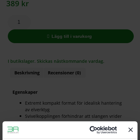
389
kr
Lägg till i varukorg
I butikslager. Skickas nästkommande vardag.
Beskrivning
Recensioner (0)
Egenskaper
Extremt kompakt format för idealisk hantering
av elverktyg
Svivelkopplingen förhindrar att slangen vrider
sig
För sugslang D 36/32
För alla elverktyg D36 fläns och