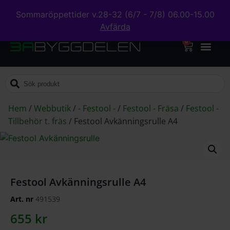
Sommaröppettider v.28-32 (6/7 - 7/8) 06.00-15.00
Avfärda
0
Hem
/
Webbutik
/
- Festool -
/
Festool - Fräsa
/
Festool -
Tillbehör t. fräs
/
Festool Avkänningsrulle A4
Festool Avkänningsrulle A4
Art. nr
491539
655
kr