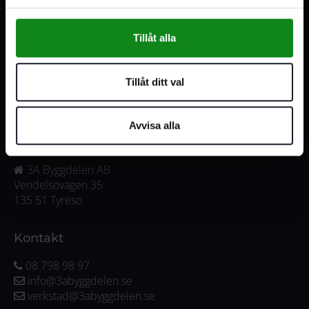
556341-4290
Org. nr:
Tillåt alla
Våra öppettider
Tillåt ditt val
Måndag-Torsdag:
07:00-16:00
Fredag:
07:00-15:00
Avvisa alla
Adress
3A Byggdelen AB
Vendelsövägen 35
135 51 Tyresö
Kontakt
08 798 98 97
info@3abyggdelen.se
verkstad@3abyggdelen.se