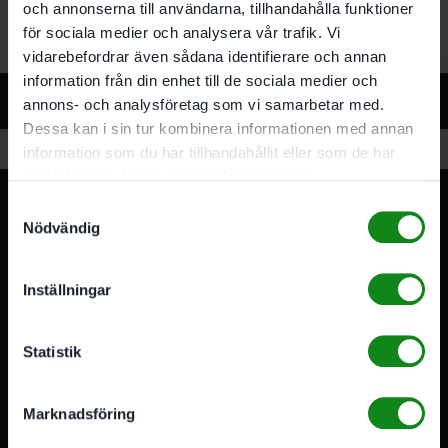
och annonserna till användarna, tillhandahålla funktioner
för sociala medier och analysera vår trafik. Vi
vidarebefordrar även sådana identifierare och annan
information från din enhet till de sociala medier och
Relaterade produkter
annons- och analysföretag som vi samarbetar med.
Dessa kan i sin tur kombinera informationen med annan
information som du har tillhandahållit eller som de har
samlat in när du har använt deras tjänster.
Samtyckesval
Nödvändig
Inställningar
3A Byggdelen
Statistik
Vi är återförsäljare av elverktyg, tillbehör, infästning och
förbrukningsmaterial. Vi har en fysisk butik och
serviceverkstad i Stockholm samt en e-handel för hela
Marknadsföring
Sverige. Av oss får du professionell service av
medarbetare med gedigen erfarenhet.