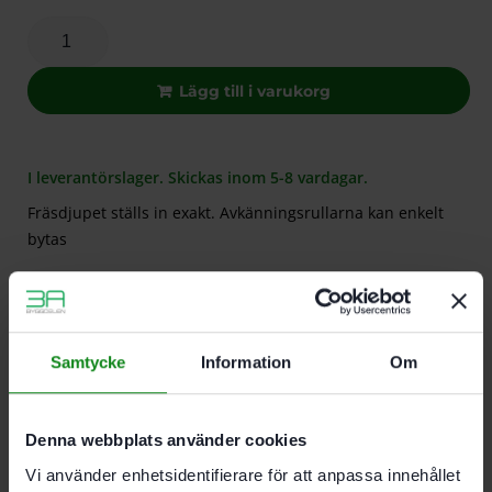
Lägg till i varukorg
I leverantörslager. Skickas inom 5-8 vardagar.
Fräsdjupet ställs in exakt. Avkänningsrullarna kan enkelt
bytas
Beskrivning
Teknisk Data
Recensioner (0)
Samtycke
Information
Om
Egenskaper
Fräsdjupet ställs in exakt
Denna webbplats använder cookies
Avkänningsrullarna kan enkelt bytas
För plattfräs aluminium-kompoundskivor A4
Vi använder enhetsidentifierare för att anpassa innehållet