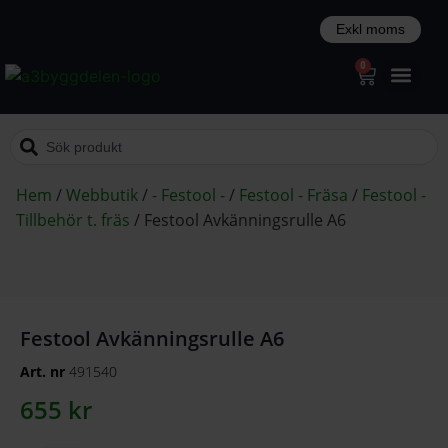
0
Hem
/
Webbutik
/
- Festool -
/
Festool - Fräsa
/
Festool -
Tillbehör t. fräs
/
Festool Avkänningsrulle A6
Festool Avkänningsrulle A6
Art. nr
491540
655
kr