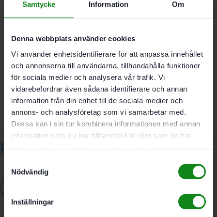
Samtycke
Information
Om
Plattjocklek 6 mm
Denna webbplats använder cookies
Det finns inga recensioner än.
Vi använder enhetsidentifierare för att anpassa innehållet
och annonserna till användarna, tillhandahålla funktioner
Bli först med att recensera ”Festool Avkänningsrulle
A6”
för sociala medier och analysera vår trafik. Vi
Du måste vara
inloggad
för att skriva en recension.
vidarebefordrar även sådana identifierare och annan
information från din enhet till de sociala medier och
annons- och analysföretag som vi samarbetar med.
Dessa kan i sin tur kombinera informationen med annan
information som du har tillhandahållit eller som de har
Relaterade produkter
samlat in när du har använt deras tjänster.
Samtyckesval
Nödvändig
Inställningar