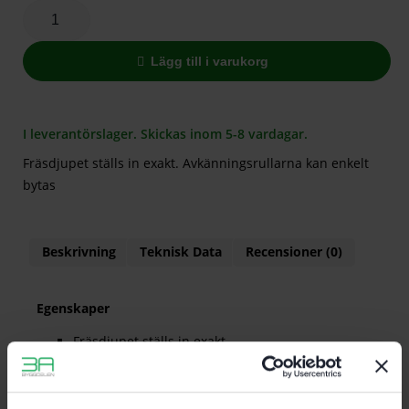
Lägg till i varukorg
I leverantörslager. Skickas inom 5-8 vardagar.
Fräsdjupet ställs in exakt. Avkänningsrullarna kan enkelt
bytas
Beskrivning
Teknisk Data
Recensioner (0)
Egenskaper
Fräsdjupet ställs in exakt
Avkänningsrullarna kan enkelt bytas
För plattfräs aluminium-kompoundskivor A6