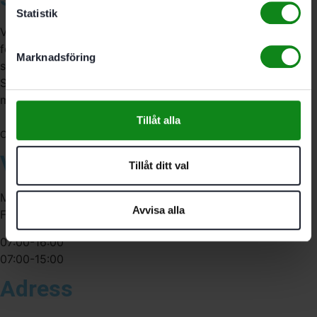
Statistik
Vi är återförsäljare av elverktyg, tillbehör, infästning och
förbrukningsmaterial. Vi har en fysisk butik och
Marknadsföring
serviceverkstad i Stockholm samt en e-handel för hela
Sverige. Av oss får du professionell service av
medarbetare med gedigen erfarenhet.
Tillåt alla
556341-4290
Org. nr:
Våra öppettider
Tillåt ditt val
Måndag-Torsdag:
Avvisa alla
Fredag:
07:00-16:00
07:00-15:00
Adress