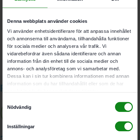
D 27 mm; R 6 mm
Denna webbplats använder cookies
Det finns inga recensioner än.
Vi använder enhetsidentifierare för att anpassa innehållet
Bli först med att recensera ”Festool Avrundningsfräs
och annonserna till användarna, tillhandahålla funktioner
HW R6-OFK 500”
för sociala medier och analysera vår trafik. Vi
Du måste vara
inloggad
för att skriva en recension.
vidarebefordrar även sådana identifierare och annan
information från din enhet till de sociala medier och
annons- och analysföretag som vi samarbetar med.
Dessa kan i sin tur kombinera informationen med annan
information som du har tillhandahållit eller som de har
Relaterade produkter
samlat in när du har använt deras tjänster.
Samtyckesval
Nödvändig
Inställningar
3A Byggdelen