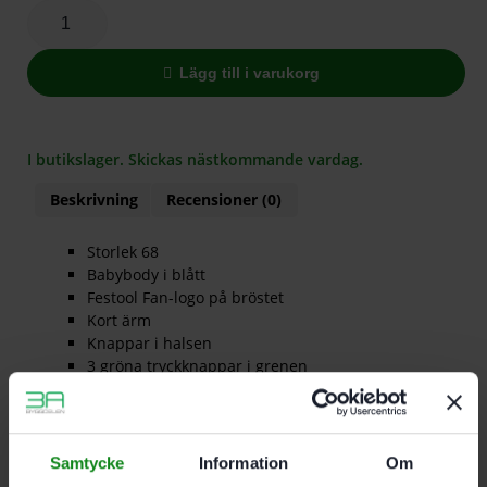
Lägg till i varukorg
I butikslager. Skickas nästkommande vardag.
Beskrivning
Recensioner (0)
Storlek 68
Babybody i blått
Festool Fan-logo på bröstet
Kort ärm
Knappar i halsen
3 gröna tryckknappar i grenen
Material: 100 % bomull
Tillverkade enligt Ökotex-standarden
Samtycke
Information
Om