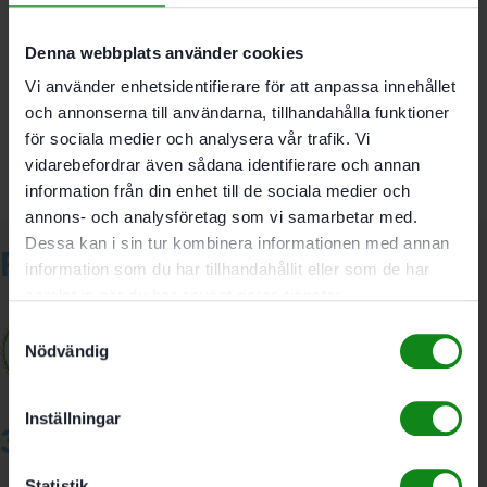
Det finns inga recensioner än.
Denna webbplats använder cookies
Bli först med att recensera ”Festool Babybody ”Festool
Vi använder enhetsidentifierare för att anpassa innehållet
Fan””
och annonserna till användarna, tillhandahålla funktioner
Du måste vara
inloggad
för att skriva en recension.
för sociala medier och analysera vår trafik. Vi
vidarebefordrar även sådana identifierare och annan
information från din enhet till de sociala medier och
annons- och analysföretag som vi samarbetar med.
Dessa kan i sin tur kombinera informationen med annan
Relaterade produkter
information som du har tillhandahållit eller som de har
samlat in när du har använt deras tjänster.
Samtyckesval
Nödvändig
Inställningar
3A Byggdelen
Statistik