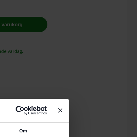
 i varukorg
nde vardag.
Om