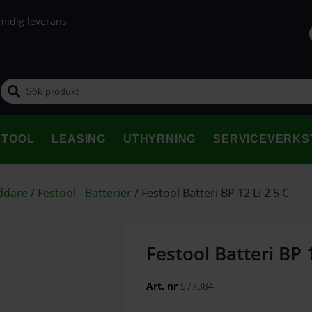
midig leverans
STOOL
LEASING
UTHYRNING
SERVICEVERKS
addare
/
Festool - Batterier
/
Festool Batteri BP 12 Li 2.5 C
Festool Batteri BP 1
Art. nr
577384