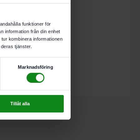
dellen)
andahålla funktioner för
n information från din enhet
 tur kombinera informationen
deras tjänster.
tool Batteri BP 12 Li 2.5 C”
Marknadsföring
 skriva en recension.
Tillåt alla