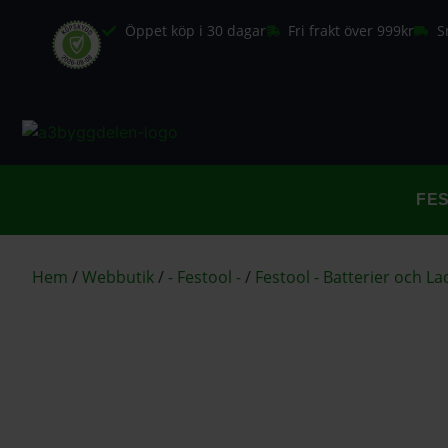
Öppet köp i 30 dagar
Fri frakt över 999kr
S
FE
Hem
/
Webbutik
/
- Festool -
/
Festool - Batterier och L