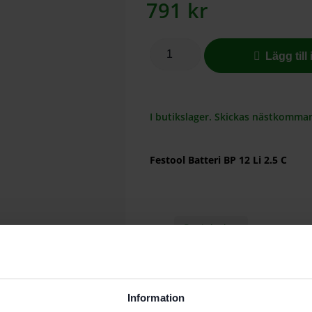
791
kr
Lägg till
I butikslager. Skickas nästkomma
Festool Batteri BP 12 Li 2.5 C
Beskrivning
Teknisk Data
Recensioner (0)
Egenskaper
Information