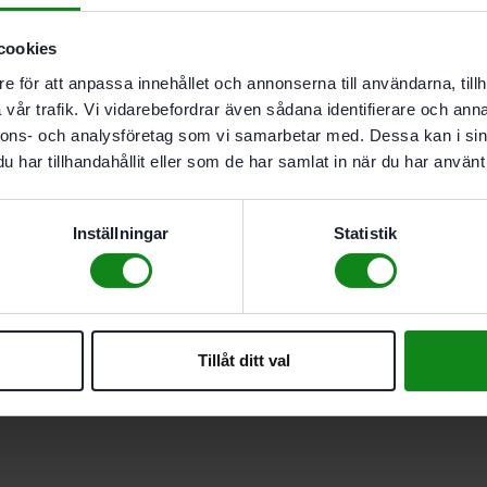
för CXS 12 och TXS 12 (Nya Mo
Spänning 10,8 V
cookies
2,50 Ah
e för att anpassa innehållet och annonserna till användarna, tillh
Vikt 0,27 kg
vår trafik. Vi vidarebefordrar även sådana identifierare och anna
nnons- och analysföretag som vi samarbetar med. Dessa kan i sin
har tillhandahållit eller som de har samlat in när du har använt 
Det finns inga recensioner än.
Bli först med att recensera ”Fes
Inställningar
Statistik
Du måste vara
inloggad
för att
Tillåt ditt val