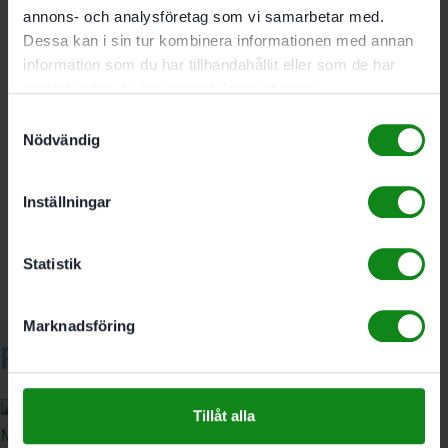
batteriverktyget (en Bluetooth® kompatibel
annons- och analysföretag som vi samarbetar med.
dammsugare måste vara ansluten)
Dessa kan i sin tur kombinera informationen med annan
information som du har tillhandahållit eller som de har
Spänning 18 V; Kapacitet 3.0 Ah; Vikt 0.4 kg
samlat in när du har använt deras tjänster.
Samtyckesval
Nödvändig
Det finns inga recensioner än.
Bli först med att recensera ”Festool Batteri BP 18 Li 3.0
Inställningar
CI”
Du måste vara
inloggad
för att skriva en recension.
Statistik
Marknadsföring
Relaterade produkter
Tillåt alla