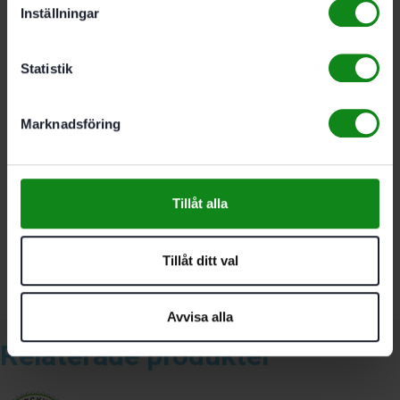
Brinntid (internt batteri) nivå 1/nivå 2 290/120 min;
Inställningar
Batterikapacitet Li-jon 2.9 Ah; Laddningstid Li-jon 200
min; Tillåtet temperaturområde -5/+ 55 °C; Drivs med
Statistik
Festool-batterier 10.8 – 18 V; Höljets skyddsklass IP 2X;
Kroköppning 40 mm; Gängmått stativ 1/4 ”; Mått (l x b
x h) 80 x 100 x 150 mm; Vikt (utan batteri) 0.7 kg
Marknadsföring
Det finns inga recensioner än.
Tillåt alla
Bli först med att recensera ”Festool Batteridriven
bygglampa KBS C”
Du måste vara
inloggad
för att skriva en recension.
Tillåt ditt val
Avvisa alla
Relaterade produkter