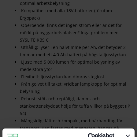
optimal arbetsbelysning
Kompatibel: med alla 18V-batterier (förutom
Ergopack)
Oberoende: finns det ingen ström eller är det för
mörkt på byggarbetsplatsen? Inga problem med
SYSLITE KBS C
Uthållig: lyser i en halvtimme per Ah, det betyder 2
timmar med ett 4,0 Ah-batteri på högsta ljusstyrkan
Ljust: med 5 000 lumen för optimal belysning av
medelstora ytor
Flexibelt: ljusstyrkan kan dimras steglöst
Från golvet till taket: vridbar lampkropp för optimal
belysning
Robust: stöt- och reptåligt, damm- och
stänkvattenskyddat hölje för tuffa villkor på bygget (IP
54)
Mångsidig: lätt och kompakt, med bärhandtag för
transport. Kan fästas med magneten, hängas på
väggen eller sättas på stativet