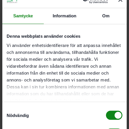
Lätt att placera: fästs snabbt på metallytor med
integrerad magnet
Samtycke
Information
Om
Beskrivning
Teknisk Data
Recensioner (0)
Denna webbplats använder cookies
Vi använder enhetsidentifierare för att anpassa innehållet
Tekniska data.
och annonserna till användarna, tillhandahålla funktioner
Batterispänning (märkspänning) 18 V
för sociala medier och analysera vår trafik. Vi
Ljusflöde max. 5 000 lm
vidarebefordrar även sådana identifierare och annan
Antal ljusstyrkor steglöst
information från din enhet till de sociala medier och
Drifttid vid max. ljusflöde 30 min/Ah
annons- och analysföretag som vi samarbetar med.
Färgtemperatur 5 000 K
Dessa kan i sin tur kombinera informationen med annan
Färgåtergivning (CRI) >80 Ra
Höljets skyddsklass IP 54
information som du har tillhandahållit eller som de har
Mått (l x b x h) 167 x 150 x 262 mm
samlat in när du har använt deras tjänster.
Produktvikt utan tillbehör 2,12 kg
Samtyckesval
Nödvändig
Belysning 18 W; Lumenvärde nivå 1/nivå 2 310/769 lm;