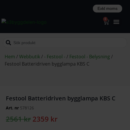
0
Hem
/
Webbutik
/
- Festool -
/
Festool - Belysning
/
Festool Batteridriven bygglampa KBS C
Festool Batteridriven bygglampa KBS C
Art. nr
578126
2561
kr
2359
kr