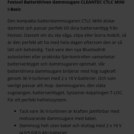
Festool Batteridriven dammsugare CLEANTEC CTLC MINI
I-Basic
Den kompakta batteridammsugaren CTLC MINI älskar
dammet och passar perfekt till dina batteriverktyg från
Festool. Oavsett om du ska såga, slipa eller borra mobilt, så
är den perfekt att ha med hela dagen eftersom den är så
lätt och behändig. Tack vare den nya Bluetooth®
autostarten eller praktiska fjärrkontrollen samarbetar
batteriverktyget och dammsugaren optimalt. Vår
batteridrivna dammsugare briljerar med hög sugkraft
genom 36 V-turbinen med 2 x 18 V-batterier. Och som
vanligt passar allt ihop: dammsugaren, den släta
sugslangen, batteriverktyget, Systainer-kopplingen T-LOC.
För ett perfekt helhetssystem.
Tack vare 36 V-turbinen är kraften jämförbar med
motsvarande dammsugare med kabel.
Dammsug helt utan kabel och eluttag med 2 x 18 V
(4,0/5,0/8,0 Ah) batterier