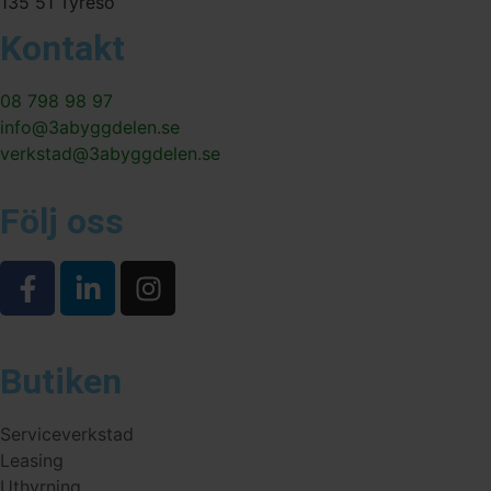
135 51 Tyresö
Kontakt
08 798 98 97
info@3abyggdelen.se
verkstad@3abyggdelen.se
Följ oss
Butiken
Serviceverkstad
Leasing
Uthyrning