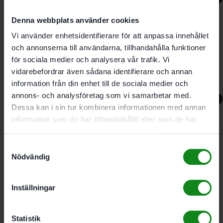
Denna webbplats använder cookies
Vi använder enhetsidentifierare för att anpassa innehållet
Festool Laddpaket SYS
och annonserna till användarna, tillhandahålla funktioner
18V 4×4,0/TCL 6 DUO
för sociala medier och analysera vår trafik. Vi
vidarebefordrar även sådana identifierare och annan
information från din enhet till de sociala medier och
7154
kr
6390
kr
annons- och analysföretag som vi samarbetar med.
-9%
Dessa kan i sin tur kombinera informationen med annan
information som du har tillhandahållit eller som de har
samlat in när du har använt deras tjänster.
Festool Laddpaket SYS
Samtyckesval
18V 2×4,0/TCL 6 DUO
Nödvändig
4387
kr
3990
kr
Inställningar
Statistik