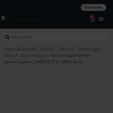
0
Hem
/
Webbutik
/
- Festool -
/
Festool - Dammsuga
/
Festool - Dammsugare
/
Festool Batteridriven
dammsugare CLEANTEC CTLC MINI I-Basic