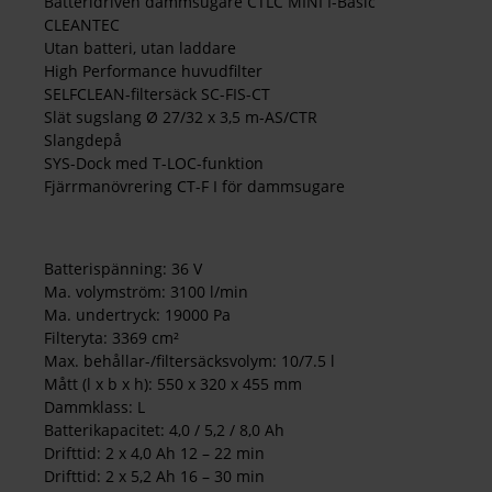
Batteridriven dammsugare CTLC MINI I-Basic
CLEANTEC
Utan batteri, utan laddare
High Performance huvudfilter
SELFCLEAN-filtersäck SC-FIS-CT
Slät sugslang Ø 27/32 x 3,5 m-AS/CTR
Slangdepå
SYS-Dock med T-LOC-funktion
Fjärrmanövrering CT-F I för dammsugare
Batterispänning: 36 V
Ma. volymström: 3100 l/min
Ma. undertryck: 19000 Pa
Filteryta: 3369 cm²
Max. behållar-/filtersäcksvolym: 10/7.5 l
Mått (l x b x h): 550 x 320 x 455 mm
Dammklass: L
Batterikapacitet: 4,0 / 5,2 / 8,0 Ah
Drifttid: 2 x 4,0 Ah 12 – 22 min
Drifttid: 2 x 5,2 Ah 16 – 30 min