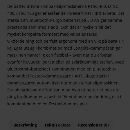
De batteridrivna kompaktslipmaskinerna RTSC 400, DTSC
400, ETSC 125 ger enastående rörelsefrihet i ditt arbete. Det
starka 18 V Bluetooth® Ergo-batteriet på 3,0 Ah ger samma
prestanda som med sladd. Och det är nyckeln till det
mycket kompakta formatet med välbalanserad
viktfördelning och perfekt ergonomi med en vikt på bara 1,4
kg. Eget utsug i kombination med Longlife-dammpåsen gör
maskinen hanterlig och flexibel – även när du arbetar
ovanför huvudet, lodrätt eller på svåråtkomliga ställen. Med
Bluetooth®-batteriet i kombination med en Bluetooth®-
kompatibel Festool-dammsugare i AUTO-läge startar
dammsugaren automatiskt när man startar slipmaskinen.
För obegränsad drifttid kan man byta ut batteriet mot en
plug it-nätadapter – perfekt för stationär användning och i
kombination med en Festool-dammsugare.
Beskrivning
Teknisk Data
Recensioner (0)