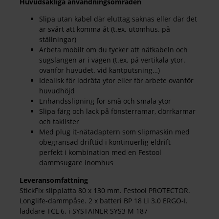
Huvudsakliga användningsområden
Slipa utan kabel där eluttag saknas eller där det
är svårt att komma åt (t.ex. utomhus. på
ställningar)
Arbeta mobilt om du tycker att nätkabeln och
sugslangen är i vägen (t.ex. på vertikala ytor.
ovanför huvudet. vid kantputsning…)
Idealisk för lodräta ytor eller för arbete ovanför
huvudhöjd
Enhandsslipning för små och smala ytor
Slipa färg och lack på fönsterramar, dörrkarmar
och taklister
Med plug it-nätadaptern som slipmaskin med
obegränsad drifttid i kontinuerlig eldrift –
perfekt i kombination med en Festool
dammsugare inomhus
Leveransomfattning
StickFix slipplatta 80 x 130 mm. Festool PROTECTOR.
Longlife-dammpåse. 2 x batteri BP 18 Li 3.0 ERGO-I.
laddare TCL 6. i SYSTAINER SYS3 M 187