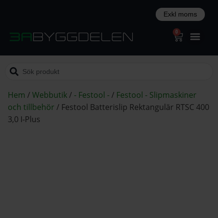
0
Hem
/
Webbutik
/
- Festool -
/
Festool - Slipmaskiner
och tillbehör
/
Festool Batterislip Rektangulär RTSC 400
3,0 I-Plus