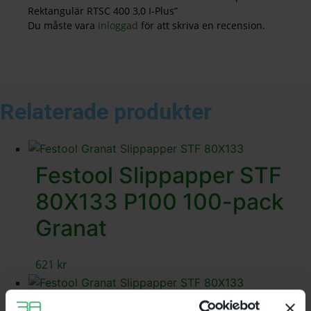
Rektangulär RTSC 400 3,0 I-Plus”
Du måste vara
inloggad
för att skriva en recension.
Relaterade produkter
Festool Slippapper STF
80X133 P100 100-pack
Granat
621
kr
Festool Slippapper STF