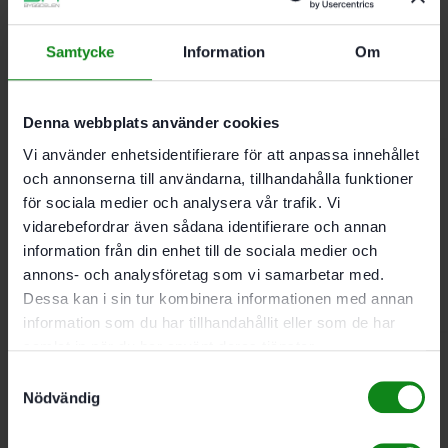
80×133 P120 10-pack
Samtycke
Information
Om
Granat
Denna webbplats använder cookies
102
kr
Vi använder enhetsidentifierare för att anpassa innehållet
och annonserna till användarna, tillhandahålla funktioner
Festool Slippapper STF
för sociala medier och analysera vår trafik. Vi
80×133 P120 100-pack
vidarebefordrar även sådana identifierare och annan
information från din enhet till de sociala medier och
Granat
annons- och analysföretag som vi samarbetar med.
Dessa kan i sin tur kombinera informationen med annan
621
kr
information som du har tillhandahållit eller som de har
samlat in när du har använt deras tjänster.
Festool Slippapper STF
Samtyckesval
Nödvändig
80×133 P150 100-pack