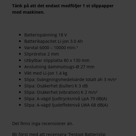
Tänk på att det endast medföljer 1 st slippapper
med maskinen.
Batterispänning 18 V
Batterikapacitet Li-jon 3.0 Ah
Varvtal 6000 – 10000 min-¹
Sliprörelse 2 mm
Utbytbar slipplatta 80 x 130 mm
Anslutning dammutsugs-Ø 27 mm
Vikt med Li-jon 1.4 kg
Slipa: Svängningsmedelvärde totalt ah 3 m/s²
Slipa: Osäkerhet (buller) K 3 dB
Slipa: Osäkerhet (vibration) K 2 m/s²
Slipa: A-vägd ljudtrycksnivå LpA 79 dB(A)
Slipa: A-vägd ljudeffektnivå LWA 68 dB(A)
Det finns inga recensioner än.
Bli först med att recensera ”Festool Batterislip