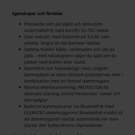
Egenskaper och fördelar
Prestanda som på sladd och dessutom
underhållsfritt med borstfri EC-TEC-motor
Utan avbrott: med batteriet på 3.0 Ah som
arbetar längre än det behöver laddas
Samma maskin både i verkstaden och ute på
jobb – med nätadaptern väljer du själv om du
jobbar med batteri eller sladd.
Dammfritt och hälsovänligt: med Longlife-
dammpåsen av extra slitstark polyesterväv eller i
kombination med en Festool dammsugare
Minmal efterbearbetning: PROTECTOR för
skonsam slipning utmed fönsterytor. ramar och
dörrspeglar
Batteriet kommunicerar via Bluetooth® med
CLEANTEC-dammsugarens Bluetooth®-modul så
att dammsugaren startar automatiskt när man
startar den batteridrivna slipmaskinen