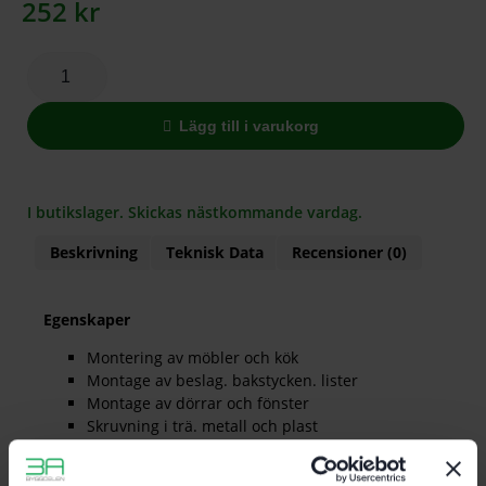
252
kr
Lägg till i varukorg
I butikslager. Skickas nästkommande vardag.
Beskrivning
Teknisk Data
Recensioner (0)
Egenskaper
Montering av möbler och kök
Montage av beslag. bakstycken. lister
Montage av dörrar och fönster
Skruvning i trä. metall och plast
Staket. spaljéer. carports. skärmtak
Bygga bjälklag