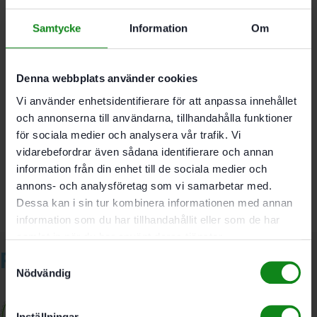
För alla Festool-skruvdragare med CENTROTEC
Samtycke
Information
Om
Storlek PH 1
Längd 50 mm
Denna webbplats använder cookies
Vi använder enhetsidentifierare för att anpassa innehållet
Det finns inga recensioner än.
och annonserna till användarna, tillhandahålla funktioner
för sociala medier och analysera vår trafik. Vi
Bli först med att recensera ”Festool Bits Phillips PH 1-
vidarebefordrar även sådana identifierare och annan
50 CENTRO 2-pack”
information från din enhet till de sociala medier och
Du måste vara
inloggad
för att skriva en recension.
annons- och analysföretag som vi samarbetar med.
Dessa kan i sin tur kombinera informationen med annan
information som du har tillhandahållit eller som de har
samlat in när du har använt deras tjänster.
Relaterade produkter
Samtyckesval
Nödvändig
Inställningar