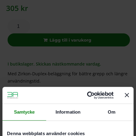
305
kr
Lägg till i varukorg
I butikslager. Skickas nästkommande vardag.
Med Zirkon-Duplex-beläggning för bättre grepp och längre
användningstid.
Beskrivning
Teknisk Data
Recensioner (0)
Samtycke
Information
Om
Egenskaper
Med Zirkon-Duplex-beläggning för bättre grepp
Denna webbplats använder cookies