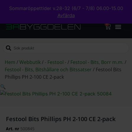
Sommaröppettider v.28-32 (6/7 - 7/8) 06.00-15.00
Avfärda
0
Hem
/
Webbutik
/
- Festool -
/
Festool - Bits, Borr m.m.
/
Festool - Bits, Bitshållare och Bitssatser
/
Festool Bits
Phillips PH 2-100 CE 2-pack
🔍
Festool Bits Phillips PH 2-100 CE 2-pack
Art. nr
500845