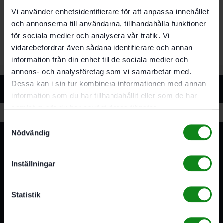
och längre användningstid
Vi använder enhetsidentifierare för att anpassa innehållet
och annonserna till användarna, tillhandahålla funktioner
för sociala medier och analysera vår trafik. Vi
vidarebefordrar även sådana identifierare och annan
information från din enhet till de sociala medier och
annons- och analysföretag som vi samarbetar med.
Dessa kan i sin tur kombinera informationen med annan
Relaterade produkter
information som du har tillhandahållit eller som de har
samlat in när du har använt deras tjänster.
Samtyckesval
Nödvändig
Inställningar
Statistik
3A Byggdelen
Vi är återförsäljare av elverktyg, tillbehör, infästning och