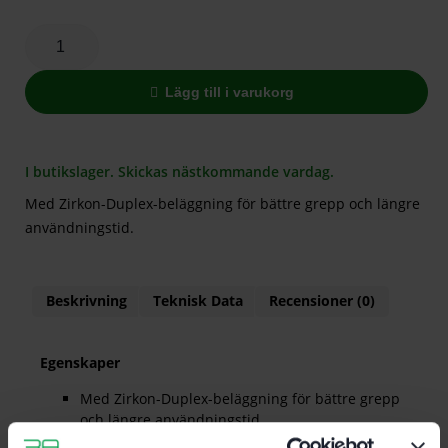
Lägg till i varukorg
I butikslager. Skickas nästkommande vardag.
Med Zirkon-Duplex-beläggning för bättre grepp och längre
användningstid.
Beskrivning
Teknisk Data
Recensioner (0)
Egenskaper
Med Zirkon-Duplex-beläggning för bättre grepp
och längre användningstid