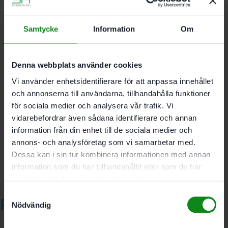
Samtycke
Information
Om
Storlek PH 3
Längd 100 mm
Förpackning 2-pack
Denna webbplats använder cookies
Vi använder enhetsidentifierare för att anpassa innehållet
och annonserna till användarna, tillhandahålla funktioner
Det finns inga recensioner än.
för sociala medier och analysera vår trafik. Vi
vidarebefordrar även sådana identifierare och annan
Bli först med att recensera ”Festool Bits Phillips PH 3-
100 CE 2-pack”
information från din enhet till de sociala medier och
Du måste vara
inloggad
för att skriva en recension.
annons- och analysföretag som vi samarbetar med.
Dessa kan i sin tur kombinera informationen med annan
information som du har tillhandahållit eller som de har
samlat in när du har använt deras tjänster.
Samtyckesval
Relaterade produkter
Nödvändig