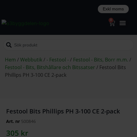
0
Hem
/
Webbutik
/
- Festool -
/
Festool - Bits, Borr m.m.
/
Festool - Bits, Bitshållare och Bitssatser
/
Festool Bits
Phillips PH 3-100 CE 2-pack
Festool Bits Phillips PH 3-100 CE 2-pack
Art. nr
500846
305
kr