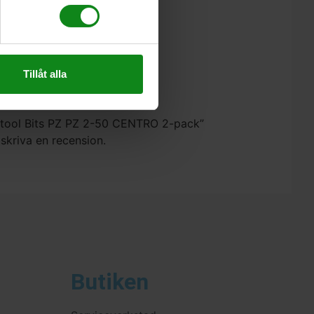
. skärmtak
ragare med CENTROTEC
Tillåt alla
estool Bits PZ PZ 2-50 CENTRO 2-pack”
 skriva en recension.
Butiken