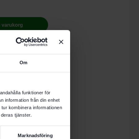
 i varukorg
nde vardag.
Om
andahålla funktioner för
n information från din enhet
 tur kombinera informationen
 kök
deras tjänster.
cken. lister
nster
 plast
Marknadsföring