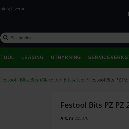
midig leverans
STOOL
LEASING
UTHYRNING
SERVICEVERKS
/
Festool - Bits, Bitshållare och Bitssatser
/
Festool Bits PZ P
Festool Bits PZ PZ
Art. nr
205070