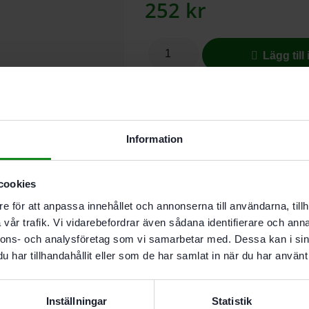
252
kr
Lägg till
I butikslager. Skickas nästkomma
Information
Beskrivning
Teknisk Data
cookies
Recensioner (0)
e för att anpassa innehållet och annonserna till användarna, tillh
Egenskaper
vår trafik. Vi vidarebefordrar även sådana identifierare och anna
nnons- och analysföretag som vi samarbetar med. Dessa kan i sin
Montering av möbler och
har tillhandahållit eller som de har samlat in när du har använt 
Montage av beslag. baksty
Montage av dörrar och fö
Skruvning i trä. metall och
Inställningar
Statistik