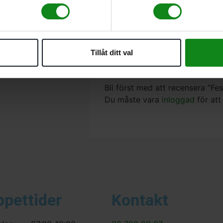
Staket. spaljéer. carports
Bygga bjälklag
För alla Festool-skruvd
Storlek PZ 2
Längd 50 mm
Tillåt ditt val
Det finns inga recensioner än.
Bli först med att recensera ”F
Du måste vara
inloggad
för att
ppettider
Kontakt