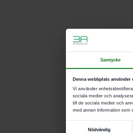
Samtycke
Denna webbplats använder 
Vi använder enhetsidentifierar
sociala medier och analysera 
till de sociala medier och a
med annan information som du 
Samtyckesval
Nödvändig