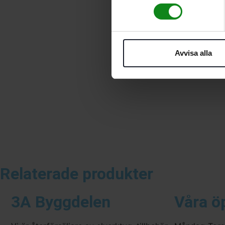
Avvisa alla
Relaterade produkter
3A Byggdelen
Våra ö