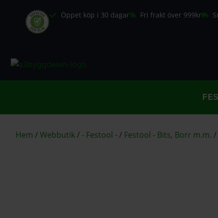
Öppet köp i 30 dagar
Fri frakt över 999kr
S
FE
Hem
/
Webbutik
/
- Festool -
/
Festool - Bits, Borr m.m.