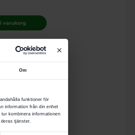
 i varukorg
nde vardag.
Om
andahålla funktioner för
Recensioner (0)
n information från din enhet
 tur kombinera informationen
deras tjänster.
kök