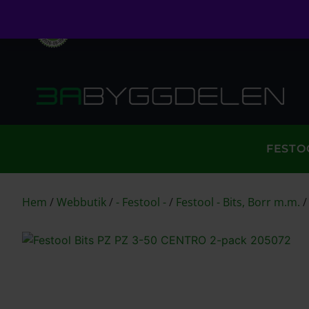
Öppet köp i 30 dagar
Fri frakt över 999kr
S
FESTO
Hem
/
Webbutik
/
- Festool -
/
Festool - Bits, Borr m.m.