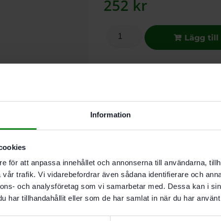
252
kr
Lägg till
I butikslager. Skickas nästkomma
Information
cookies
e för att anpassa innehållet och annonserna till användarna, tillh
Beskrivning
Teknisk Data
vår trafik. Vi vidarebefordrar även sådana identifierare och anna
nnons- och analysföretag som vi samarbetar med. Dessa kan i sin
Egenskaper
har tillhandahållit eller som de har samlat in när du har använt 
Montering av möbler och 