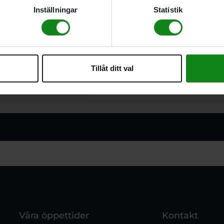
Montage av beslag. bakstyc
Inställningar
Statistik
Montage av dörrar och fön
Skruvning i trä. metall och
Staket. spaljéer. carports.
Bygga bjälklag
För alla Festool-skruvdr
Tillåt ditt val
Våra öppettider
Kontakt