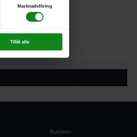
ken. lister
Marknadsföring
ster
 plast
 skärmtak
agare med CENTROTEC
Tillåt alla
Butiken