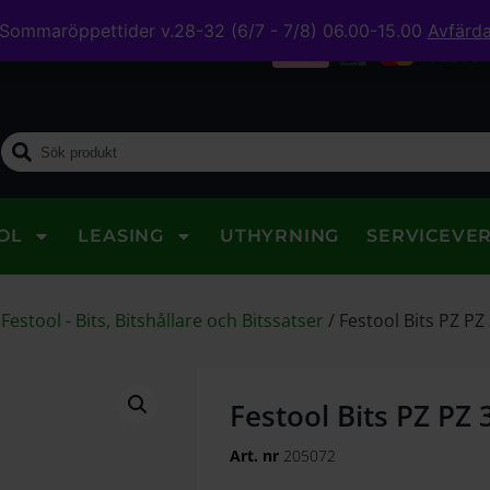
Sommaröppettider v.28-32 (6/7 - 7/8) 06.00-15.00
Avfärd
midig leverans
OL
LEASING
UTHYRNING
SERVICEVE
/
Festool - Bits, Bitshållare och Bitssatser
/
Festool Bits PZ P
Festool Bits PZ PZ
Art. nr
205072