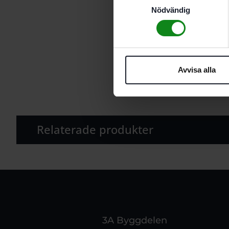
Samtyckesval
Nödvändig
Avvisa alla
Relaterade produkter
3A Byggdelen