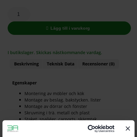
Lägg till i varukorg
I butikslager. Skickas nästkommande vardag.
Beskrivning
Teknisk Data
Recensioner (0)
Egenskaper
Montering av möbler och kök
Montage av beslag. bakstycken. lister
Montage av dörrar och fönster
Skruvning i trä. metall och plast
Staket. spaljéer. carports. skärmtak
Bygga bjälklag
För alla Festool-skruvdragare med CENTROTEC