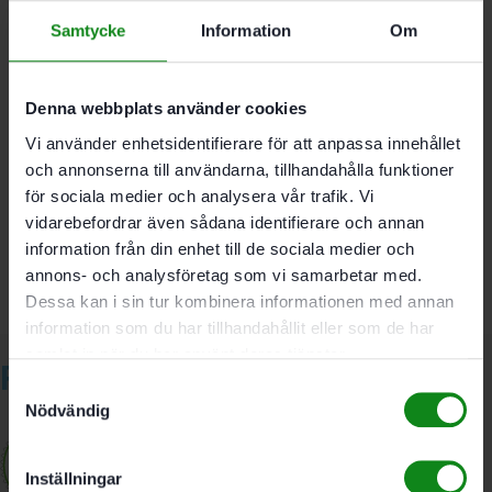
Samtycke
Information
Om
Storlek TX 20
Längd 50 mm
Denna webbplats använder cookies
Vi använder enhetsidentifierare för att anpassa innehållet
Det finns inga recensioner än.
och annonserna till användarna, tillhandahålla funktioner
Bli först med att recensera ”Festool Bits TX TX 20-50
för sociala medier och analysera vår trafik. Vi
CENTRO 2-pack”
vidarebefordrar även sådana identifierare och annan
Du måste vara
inloggad
för att skriva en recension.
information från din enhet till de sociala medier och
annons- och analysföretag som vi samarbetar med.
Dessa kan i sin tur kombinera informationen med annan
information som du har tillhandahållit eller som de har
samlat in när du har använt deras tjänster.
Relaterade produkter
Samtyckesval
Nödvändig
Inställningar