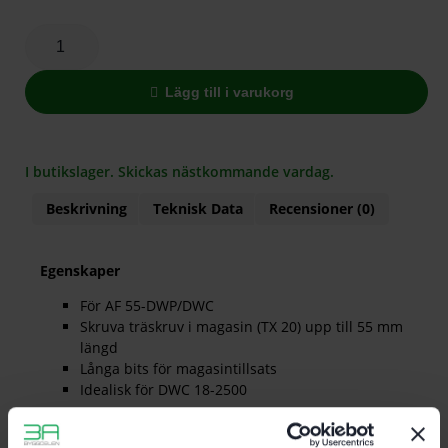
Lägg till i varukorg
I butikslager. Skickas nästkommande vardag.
Beskrivning
Teknisk Data
Recensioner (0)
Egenskaper
För AF 55-DWP/DWC
Skruva träskruv i magasin (TX 20) upp till 55 mm
längd
Långa bits för magasintillsats
Idealisk för DWC 18-2500