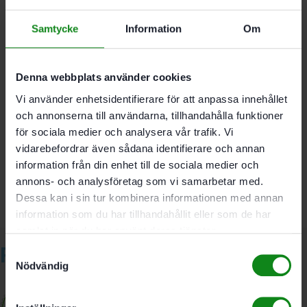
Samtycke
Information
Om
Längd 152 mm
Storlek TX 20
Förpackning 3-pack
Denna webbplats använder cookies
Vi använder enhetsidentifierare för att anpassa innehållet
och annonserna till användarna, tillhandahålla funktioner
Det finns inga recensioner än.
för sociala medier och analysera vår trafik. Vi
Bli först med att recensera ”Festool Bits TX TX 20-AF-55
vidarebefordrar även sådana identifierare och annan
3-pack”
information från din enhet till de sociala medier och
Du måste vara
inloggad
för att skriva en recension.
annons- och analysföretag som vi samarbetar med.
Dessa kan i sin tur kombinera informationen med annan
information som du har tillhandahållit eller som de har
samlat in när du har använt deras tjänster.
Relaterade produkter
Samtyckesval
Nödvändig