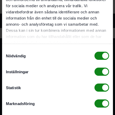
för sociala medier och analysera vår trafik. Vi
vidarebefordrar även sådana identifierare och annan
information från din enhet till de sociala medier och
Relaterade produkter
annons- och analysföretag som vi samarbetar med.
Dessa kan i sin tur kombinera informationen med annan
information som du har tillhandahållit eller som de har
samlat in när du har använt deras tjänster.
Samtyckesval
Nödvändig
Inställningar
3A Byggdelen
Vi är återförsäljare av elverktyg, tillbehör, infästning och
Statistik
förbrukningsmaterial. Vi har en fysisk butik och
serviceverkstad i Stockholm samt en e-handel för hela
Sverige. Av oss får du professionell service av
Marknadsföring
medarbetare med gedigen erfarenhet.