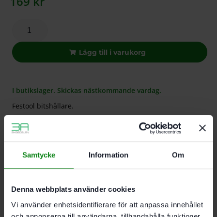
169
kr
Lägg till i varukorg
I butikslager. Skickas nästkommande vardag.
Festool bitshållare.
Beskrivning
Teknisk Data
Recensioner (0)
Samtycke
Information
Om
Egenskaper
Bitshållare
Denna webbplats använder cookies
För DWC. DWP
Vi använder enhetsidentifierare för att anpassa innehållet
och annonserna till användarna, tillhandahålla funktioner