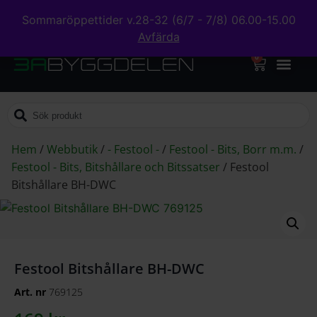
Sommaröppettider v.28-32 (6/7 - 7/8) 06.00-15.00
Avfärda
0
Hem
/
Webbutik
/
- Festool -
/
Festool - Bits, Borr m.m.
/
Festool - Bits, Bitshållare och Bitssatser
/
Festool
Bitshållare BH-DWC
Festool Bitshållare BH-DWC
Art. nr
769125