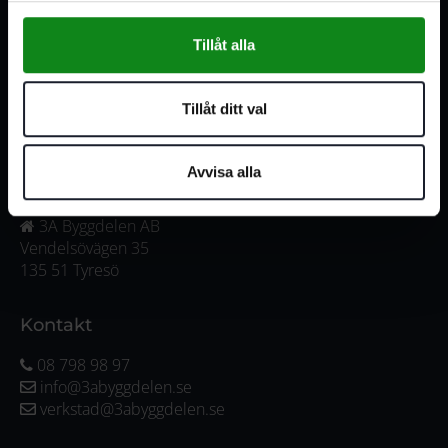
556341-4290
Org. nr:
Tillåt alla
Våra öppettider
Måndag-Torsdag:
07:00-16:00
Tillåt ditt val
Fredag:
07:00-15:00
Avvisa alla
Adress
3A Byggdelen AB
Vendelsövägen 35
135 51 Tyresö
Kontakt
08 798 98 97
info@3abyggdelen.se
verkstad@3abyggdelen.se