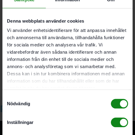
6.5; HEX 4; HEX 5; HEX 6. 2 x bits TX 10. 2 x TX 15. 2 x TX
20. 2 x TX 25. 2 x TX 30. 2 x TX 40. 2 x bits PH 1. 2 x bits
PH 2. 2 x bits PH 3. 2 x bits PZ 1. 2 x bits PZ 2. 2 x bits
Denna webbplats använder cookies
PZ 3.
Vi använder enhetsidentifierare för att anpassa innehållet
och annonserna till användarna, tillhandahålla funktioner
för sociala medier och analysera vår trafik. Vi
Det finns inga recensioner än.
vidarebefordrar även sådana identifierare och annan
Bli först med att recensera ”Festool Bitskassett BIT/BH-
information från din enhet till de sociala medier och
SORT”
annons- och analysföretag som vi samarbetar med.
Du måste vara
inloggad
för att skriva en recension.
Dessa kan i sin tur kombinera informationen med annan
information som du har tillhandahållit eller som de har
samlat in när du har använt deras tjänster.
Samtyckesval
Nödvändig
Relaterade produkter
Inställningar