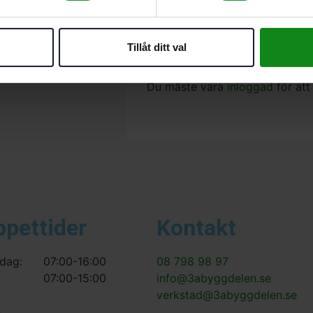
SZ 0,6×4,5, bits SZ 0,8×5,5
Det finns inga recensioner än.
Tillåt ditt val
Bli först med att recensera ”F
Du måste vara
inloggad
för att
ppettider
Kontakt
dag:
07:00-16:00
08 798 98 97
07:00-15:00
info@3abyggdelen.se
verkstad@3abyggdelen.se
s