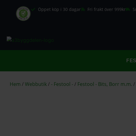
Öppet köp i 30 dagar
Fri frakt över 999kr
S
FE
Hem
/
Webbutik
/
- Festool -
/
Festool - Bits, Borr m.m.