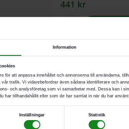
441
kr
Lägg till
Information
I butikslager. Skickas nästkomma
Bitssats för alla Festools skruvdr
cookies
bitshållare i den behändiga och öv
e för att anpassa innehållet och annonserna till användarna, tillh
generationen.
vår trafik. Vi vidarebefordrar även sådana identifierare och anna
nnons- och analysföretag som vi samarbetar med. Dessa kan i sin
har tillhandahållit eller som de har samlat in när du har använt 
Beskrivning
Recensioner (0)
Leveransomfattning:
Inställningar
Statistik
CENTROTEC magnet-bitshållare 
25, TX 30, bits PZ 1, 2 x bits PZ