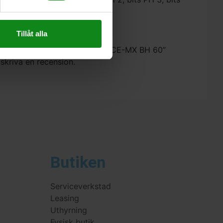
Tillåt alla
estool Bitssortiment SYS3 XXS CE-MX BH 60”
 skriva en recension.
Butiken
Serviceverkstad
Leasing
Uthyrning
Fysisk butik