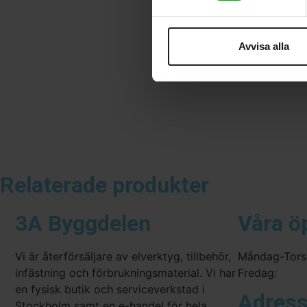
Avvisa alla
Relaterade produkter
3A Byggdelen
Våra ö
Vi är återförsäljare av elverktyg, tillbehör,
Måndag-Tors
infästning och förbrukningsmaterial. Vi har
Fredag:
en fysisk butik och serviceverkstad i
Adres
Stockholm samt en e-handel för hela