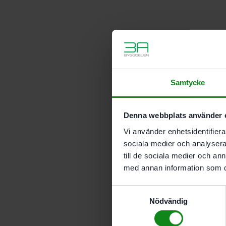
Samtycke
Denna webbplats använder 
Vi använder enhetsidentifierar
sociala medier och analysera 
till de sociala medier och a
med annan information som du 
Samtyckesval
Nödvändig