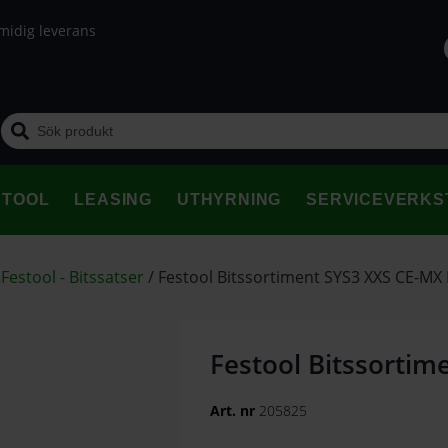
midig leverans
STOOL
LEASING
UTHYRNING
SERVICEVERKS
/
Festool - Bitssatser
/
Festool Bitssortiment SYS3 XXS CE-MX
Festool Bitssortim
Art. nr
205825