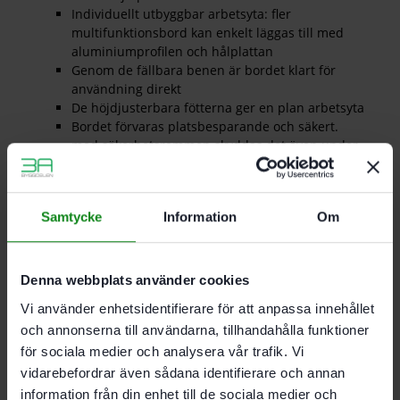
Individuellt utbyggbar arbetsyta: fler
multifunktionsbord kan enkelt läggas till med
aluminiumprofilen och hålplattan
Genom de fällbara benen är bordet klart för
användning direkt
De höjdjusterbara fötterna ger en plan arbetsyta
Bordet förvaras platsbesparande och säkert.
med säkerhetsremmen skyddas det även under
transport
Perfekt anslutning till Festool systemet
Kompletteringsbord för flexibel utökning av
Samtycke
Information
Om
arbetsytan – för den mobila verkstaden och
MFT/3
Den stabila arbetsytan. som består av hålplatta
och aluminiumprofil. ger flexibla kläm- och
Denna webbplats använder cookies
fastsättningsmöjligheter
Vi använder enhetsidentifierare för att anpassa innehållet
För det mobila multibordet MW 1000 och MFT/3
och annonserna till användarna, tillhandahålla funktioner
Arbetsytan förstoras
Tack vare aluminiumprofilen och hålplattan kan
för sociala medier och analysera vår trafik. Vi
många tillbehörsdelar användas
vidarebefordrar även sådana identifierare och annan
information från din enhet till de sociala medier och