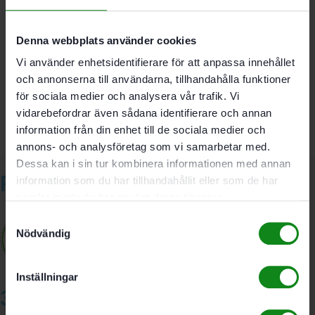
Denna webbplats använder cookies
Det finns inga recensioner än.
Vi använder enhetsidentifierare för att anpassa innehållet
Bli först med att recensera ”Festool Bordsinsats TE-
och annonserna till användarna, tillhandahålla funktioner
SYM 70”
Du måste vara
inloggad
för att skriva en recension.
för sociala medier och analysera vår trafik. Vi
vidarebefordrar även sådana identifierare och annan
information från din enhet till de sociala medier och
annons- och analysföretag som vi samarbetar med.
Dessa kan i sin tur kombinera informationen med annan
Relaterade produkter
information som du har tillhandahållit eller som de har
samlat in när du har använt deras tjänster.
Samtyckesval
Nödvändig
Inställningar
3A Byggdelen