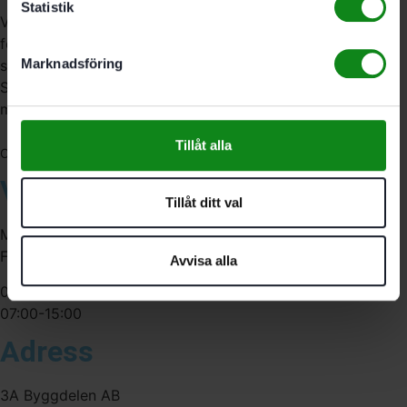
Statistik
Vi är återförsäljare av elverktyg, tillbehör, infästning och
förbrukningsmaterial. Vi har en fysisk butik och
Marknadsföring
serviceverkstad i Stockholm samt en e-handel för hela
Sverige. Av oss får du professionell service av
medarbetare med gedigen erfarenhet.
Tillåt alla
556341-4290
Org. nr:
Våra öppettider
Tillåt ditt val
Måndag-Torsdag:
Fredag:
Avvisa alla
07:00-16:00
07:00-15:00
Adress
3A Byggdelen AB