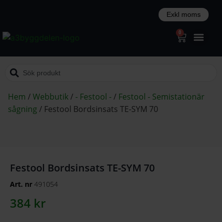
0
Hem
/
Webbutik
/
- Festool -
/
Festool - Semistationär
sågning
/
Festool Bordsinsats TE-SYM 70
Festool Bordsinsats TE-SYM 70
Art. nr
491054
384
kr