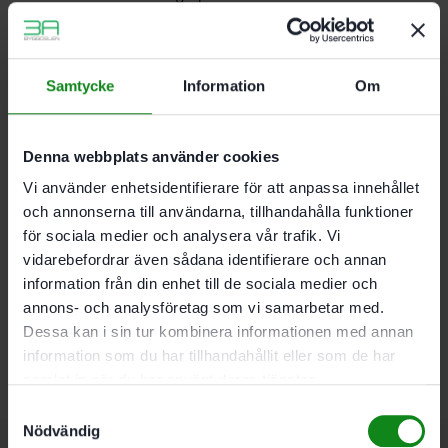
borrning
Håller länge även i belagda skivmaterial tack
vare 2 fasningar i stället för förskär
För borrning i alla träslag, limmat trä, MDF och
Samtycke
Information
Om
akrylglas
För alla Festools skruvdragare med FastFix-
system
Denna webbplats använder cookies
Vi använder enhetsidentifierare för att anpassa innehållet
Diameter 7 mm; Förpackning 1 Antal
och annonserna till användarna, tillhandahålla funktioner
för sociala medier och analysera vår trafik. Vi
vidarebefordrar även sådana identifierare och annan
Det finns inga recensioner än.
information från din enhet till de sociala medier och
annons- och analysföretag som vi samarbetar med.
Bli först med att recensera ”Festool Borrbits D 7 CE/W”
Dessa kan i sin tur kombinera informationen med annan
Du måste vara
inloggad
för att skriva en recension.
information som du har tillhandahållit eller som de har
samlat in när du har använt deras tjänster.
Samtyckesval
Nödvändig