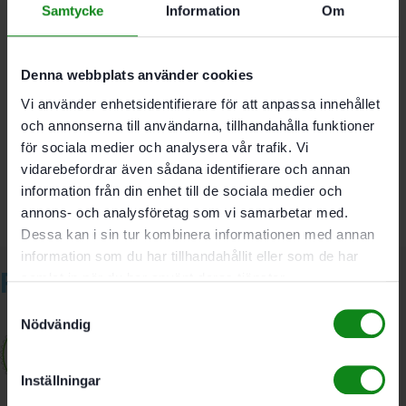
Samtycke
Information
Om
Diameter 5 mm
Förpackning 1 st
Denna webbplats använder cookies
Vi använder enhetsidentifierare för att anpassa innehållet
Det finns inga recensioner än.
och annonserna till användarna, tillhandahålla funktioner
för sociala medier och analysera vår trafik. Vi
Bli först med att recensera ”Festool Borrbits HS D 5”
Du måste vara
inloggad
för att skriva en recension.
vidarebefordrar även sådana identifierare och annan
information från din enhet till de sociala medier och
annons- och analysföretag som vi samarbetar med.
Dessa kan i sin tur kombinera informationen med annan
information som du har tillhandahållit eller som de har
Relaterade produkter
samlat in när du har använt deras tjänster.
Samtyckesval
Nödvändig
Inställningar