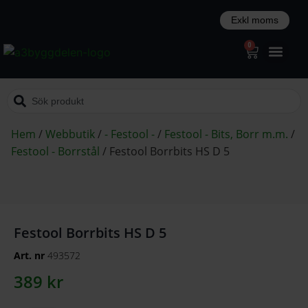
0
Hem
/
Webbutik
/
- Festool -
/
Festool - Bits, Borr m.m.
/
Festool - Borrstål
/
Festool Borrbits HS D 5
Festool Borrbits HS D 5
Art. nr
493572
389
kr