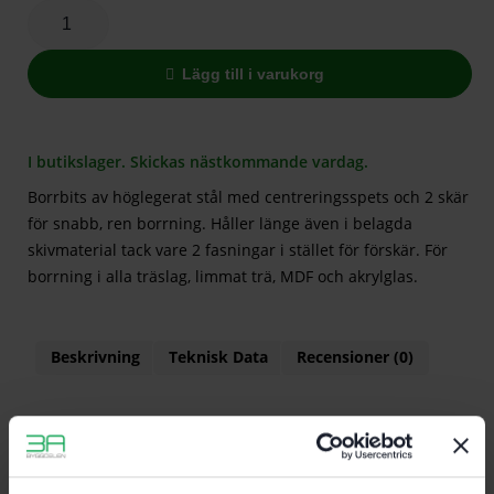
Lägg till i varukorg
I butikslager. Skickas nästkommande vardag.
Borrbits av höglegerat stål med centreringsspets och 2 skär
för snabb, ren borrning. Håller länge även i belagda
skivmaterial tack vare 2 fasningar i stället för förskär. För
borrning i alla träslag, limmat trä, MDF och akrylglas.
Beskrivning
Teknisk Data
Recensioner (0)
Egenskaper
För centreringsborr