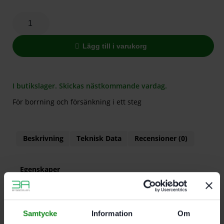
Lägg till i varukorg
I butikslager. Skickas nästkommande vardag.
För borrning och försänkning i ett steg
Beskrivning
Teknisk Data
Recensioner (0)
Egenskaper
För borrning och försänkning i ett steg
Inställbart djupanslag
Samtycke
Information
Om