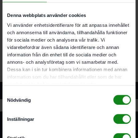
Diameter 4.5 mm; Förpackning 1 Antal
Denna webbplats använder cookies
Vi använder enhetsidentifierare för att anpassa innehållet
Det finns inga recensioner än.
och annonserna till användarna, tillhandahålla funktioner
Bli först med att recensera ”Festool Borrförsänkare
för sociala medier och analysera vår trafik. Vi
BSTA HS D 4.5 CE”
vidarebefordrar även sådana identifierare och annan
Du måste vara
inloggad
för att skriva en recension.
information från din enhet till de sociala medier och
annons- och analysföretag som vi samarbetar med.
Dessa kan i sin tur kombinera informationen med annan
information som du har tillhandahållit eller som de har
samlat in när du har använt deras tjänster.
Relaterade produkter
Samtyckesval
Nödvändig
Inställningar