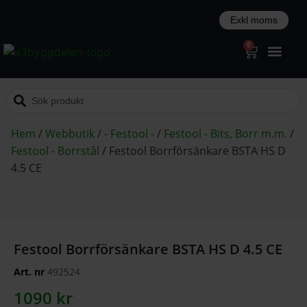
0
Hem
/
Webbutik
/
- Festool -
/
Festool - Bits, Borr m.m.
/
Festool - Borrstål
/
Festool Borrförsänkare BSTA HS D
4.5 CE
Festool Borrförsänkare BSTA HS D 4.5 CE
Art. nr
492524
1090
kr