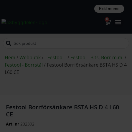
0
Hem
/
Webbutik
/
- Festool -
/
Festool - Bits, Borr m.m.
/
Festool - Borrstål
/
Festool Borrförsänkare BSTA HS D 4
L60 CE
Festool Borrförsänkare BSTA HS D 4 L60
CE
Art. nr
202392