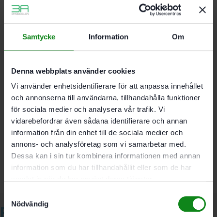
För alla Festools skruvdragare. används med
CENTROTEC verktygschuck
Inställbart djupanslag. framför allt lämpligt för
Samtycke
Information
Om
altanbrädor
Diameter 4 mm; Max. borrdjup 60 mm; Förpackning 1
Denna webbplats använder cookies
Antal
Vi använder enhetsidentifierare för att anpassa innehållet
och annonserna till användarna, tillhandahålla funktioner
för sociala medier och analysera vår trafik. Vi
Det finns inga recensioner än.
vidarebefordrar även sådana identifierare och annan
Bli först med att recensera ”Festool Borrförsänkare
information från din enhet till de sociala medier och
BSTA HS D 4 L60 CE”
annons- och analysföretag som vi samarbetar med.
Du måste vara
inloggad
för att skriva en recension.
Dessa kan i sin tur kombinera informationen med annan
information som du har tillhandahållit eller som de har
samlat in när du har använt deras tjänster.
Samtyckesval
Nödvändig
Relaterade produkter