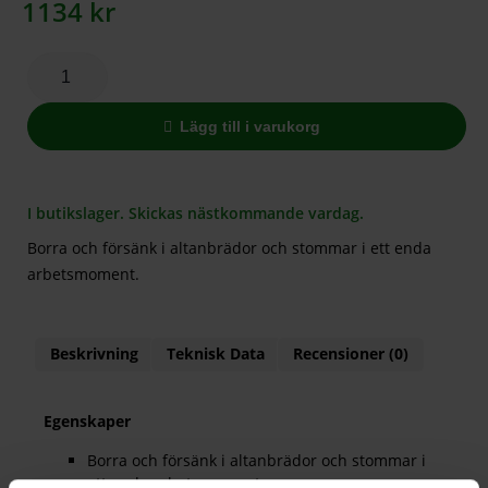
1134
kr
Lägg till i varukorg
I butikslager. Skickas nästkommande vardag.
Borra och försänk i altanbrädor och stommar i ett enda
arbetsmoment.
Beskrivning
Teknisk Data
Recensioner (0)
Egenskaper
Borra och försänk i altanbrädor och stommar i
ett enda arbetsmoment