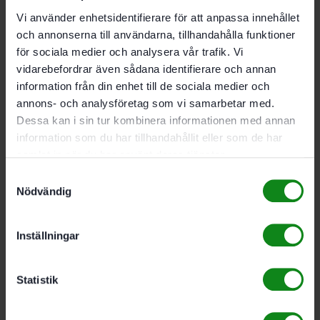
reducerringen. som är standardutrustning
För effektstarka borrmaskiner
Vi använder enhetsidentifierare för att anpassa innehållet
Lättgående tack vare exakt styrstång och brons-
och annonserna till användarna, tillhandahålla funktioner
glidlager i styrsläde
för sociala medier och analysera vår trafik. Vi
Står säkert genom rätvinklig grundplatta med
vidarebefordrar även sådana identifierare och annan
exakt utformad basyta
information från din enhet till de sociala medier och
Leveransomfattning
annons- och analysföretag som vi samarbetar med.
1 borrstyrplatta för borr Ø 8 till 26 mm. 2 x
Dessa kan i sin tur kombinera informationen med annan
djupanslag. 2 x parallellanslag. 1 reducerring Ø 57
information som du har tillhandahållit eller som de har
mm / 43 mm.
samlat in när du har använt deras tjänster.
Samtyckesval
Nödvändig
Max. borrdjup 240 mm; Borrlängd max 320 mm; Vikt
2.8 kg
Inställningar
Det finns inga recensioner än.
Statistik
Bli först med att recensera ”Festool Borrstativ för
timring GD 320”