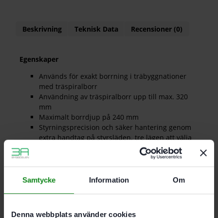
Beskrivning
Teknisk Data
Recensioner (0)
Egenskaper
Används för exakt borrning i träbyggnationer
med träspiralborr
Användning av träspiralborr upp till max. 320
mm
Maximalt borrdjup på 240 mm
Styrningsprecision och säker hantering genom
extra handtag på styrsläden. tre lägen att välja
mellan
Exakt borrstyrning med styrplatta av stål.
utbytbar för olika borrdiametrar
Exakt inställning av borrdjupet med två
Samtycke
Information
Om
justerbara djupanslag
Fungerar för alla borrmaskiner med spännhals
på 57 mm och 43 mm diameter genom
Denna webbplats använder cookies