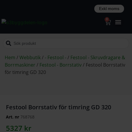
0
Hem
/
Webbutik
/
- Festool -
/
Festool - Skruvdragare &
Borrmaskiner
/
Festool - Borrstativ
/
Festool Borrstativ
för timring GD 320
Festool Borrstativ för timring GD 320
Art. nr
768768
5327
kr