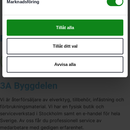
Marknadsföring
Du måste vara
inloggad
för att skriva en recension.
Tillåt alla
Relaterade produkter
Tillåt ditt val
Avvisa alla
3A Byggdelen
Vi är återförsäljare av elverktyg, tillbehör, infästning och
förbrukningsmaterial. Vi har en fysisk butik och
serviceverkstad i Stockholm samt en e-handel för hela
Sverige. Av oss får du professionell service av
medarbetare med gedigen erfarenhet.