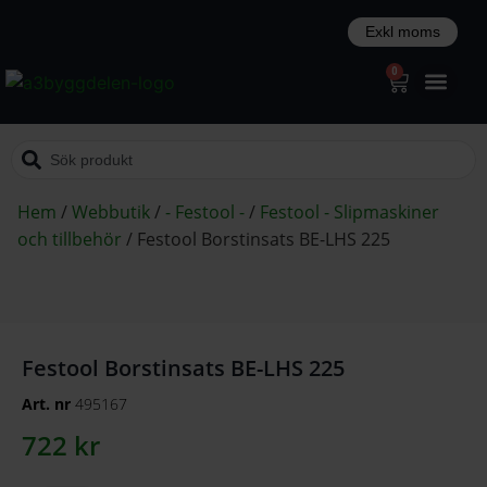
0
Hem
/
Webbutik
/
- Festool -
/
Festool - Slipmaskiner
och tillbehör
/
Festool Borstinsats BE-LHS 225
Festool Borstinsats BE-LHS 225
Art. nr
495167
722
kr