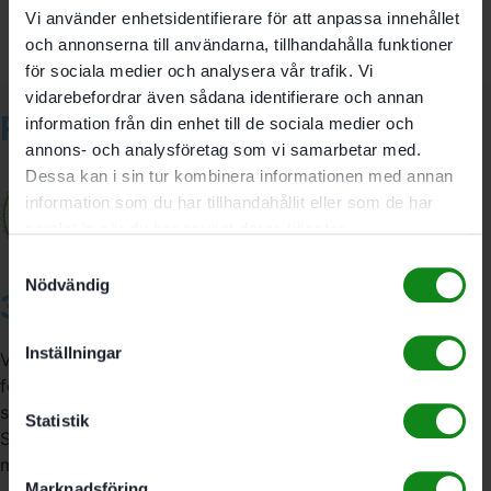
Vi använder enhetsidentifierare för att anpassa innehållet
och annonserna till användarna, tillhandahålla funktioner
för sociala medier och analysera vår trafik. Vi
vidarebefordrar även sådana identifierare och annan
Relaterade produkter
information från din enhet till de sociala medier och
annons- och analysföretag som vi samarbetar med.
Dessa kan i sin tur kombinera informationen med annan
information som du har tillhandahållit eller som de har
samlat in när du har använt deras tjänster.
Samtyckesval
Nödvändig
3A Byggdelen
Inställningar
Vi är återförsäljare av elverktyg, tillbehör, infästning och
förbrukningsmaterial. Vi har en fysisk butik och
serviceverkstad i Stockholm samt en e-handel för hela
Statistik
Sverige. Av oss får du professionell service av
medarbetare med gedigen erfarenhet.
Marknadsföring