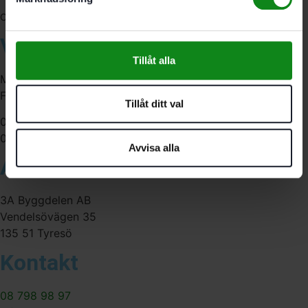
556341-4290
Org. nr:
Våra öppettider
Tillåt alla
Måndag-Torsdag:
Fredag:
Tillåt ditt val
07:00-16:00
07:00-15:00
Avvisa alla
Adress
3A Byggdelen AB
Vendelsövägen 35
135 51 Tyresö
Kontakt
08 798 98 97