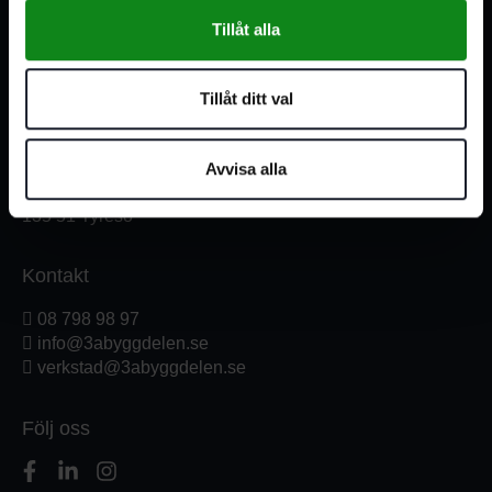
Tillåt alla
Måndag-Torsdag:
07:00-16:00
Fredag:
07:00-15:00
Tillåt ditt val
Adress
3A Byggdelen AB
Avvisa alla
Vendelsövägen 35
135 51 Tyresö
Kontakt
08 798 98 97
info@3abyggdelen.se
verkstad@3abyggdelen.se
Följ oss