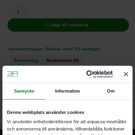
Lägg till i varukorg
I leverantörslager. Skickas inom 5-8 vardagar.
Beskrivning
Recensioner (0)
Egenskaper
För långhalsslip PLANEX
Samtycke
Information
Om
Avtagbar del på borstinsatsen till PLANEX LHS 225
EQ sliphuvud
Denna webbplats använder cookies
Vi använder enhetsidentifierare för att anpassa innehållet
och annonserna till användarna, tillhandahålla funktioner