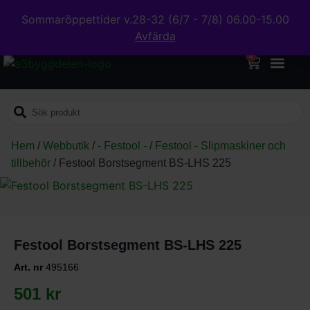
Sommaröppettider v.28-32 (6/7 - 7/8) 06.00-15.00
Avfärda
0
Hem
/
Webbutik
/
- Festool -
/
Festool - Slipmaskiner och
tillbehör
/
Festool Borstsegment BS-LHS 225
Festool Borstsegment BS-LHS 225
Art. nr
495166
501
kr