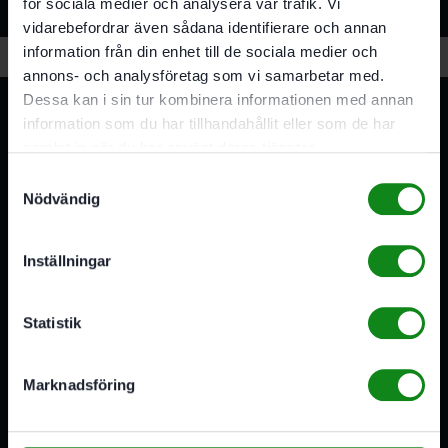
för sociala medier och analysera vår trafik. Vi
Relaterade produkter
vidarebefordrar även sådana identifierare och annan
information från din enhet till de sociala medier och
annons- och analysföretag som vi samarbetar med.
Dessa kan i sin tur kombinera informationen med annan
information som du har tillhandahållit eller som de har
samlat in när du har använt deras tjänster.
Samtyckesval
Nödvändig
3A Byggdelen
Inställningar
Vi är återförsäljare av elverktyg, tillbehör, infästning och
förbrukningsmaterial. Vi har en fysisk butik och
serviceverkstad i Stockholm samt en e-handel för hela
Statistik
Sverige. Av oss får du professionell service av
medarbetare med gedigen erfarenhet.
Marknadsföring
556341-4290
Org. nr:
Våra öppettider