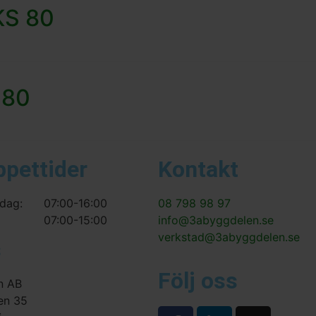
KS 80
 80
ppettider
Kontakt
dag:
07:00-16:00
08 798 98 97
07:00-15:00
info@3abyggdelen.se
verkstad@3abyggdelen.se
s
Följ oss
n AB
en 35