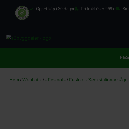
Öppet köp i 30 dagar
Fri frakt över 999kr
Smi
FE
Hem
/
Webbutik
/
- Festool -
/
Festool - Semistationär sågn