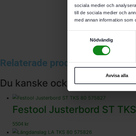
sociala medier och analysera 
till de sociala medier och a
med annan information som du 
Samtyckesval
Nödvändig
Relaterade produkter
Avvisa alla
Du kanske också gillar …
Festool Justerbord ST TK
5504
kr