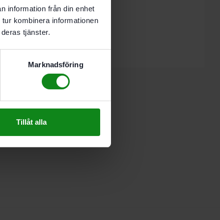
n information från din enhet
estool Breddare VB TKS 80”
 tur kombinera informationen
 skriva en recension.
deras tjänster.
Marknadsföring
Tillåt alla