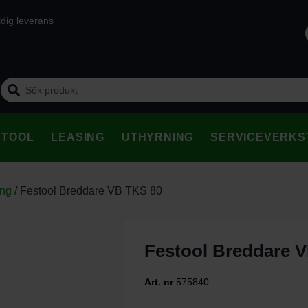
dig leverans
STOOL
LEASING
UTHYRNING
SERVICEVERKS
ing
/
Festool Breddare VB TKS 80
Festool Breddare 
Art. nr
575840