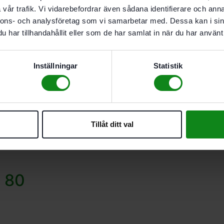
vår trafik. Vi vidarebefordrar även sådana identifierare och anna
Bli först med att recensera ”F
nnons- och analysföretag som vi samarbetar med. Dessa kan i sin
Du måste vara
inloggad
för att
har tillhandahållit eller som de har samlat in när du har använt 
Inställningar
Statistik
Tillåt ditt val
S 80