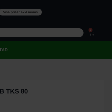
0
TAD
VB TKS 80