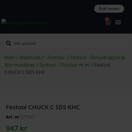
0
Hem
/
Webbutik
/
- Festool -
/
Festool - Skruvdragare &
Borrmaskiner
/
Festool - Chuckar m.m.
/
Festool
CHUCK C SDS KHC
Festool CHUCK C SDS KHC
Art. nr
577527
947
kr