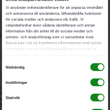
Du måste vara
inloggad
för att skriva en recension.
Vi använder enhetsidentifierare för att anpassa innehållet
och annonserna till användarna, tillhandahålla funktioner
för sociala medier och analysera vår trafik. Vi
vidarebefordrar även sådana identifierare och annan
information från din enhet till de sociala medier och
Relaterade produkter
annons- och analysföretag som vi samarbetar med.
Dessa kan i sin tur kombinera informationen med annan
information som du har tillhandahållit eller som de har
samlat in när du har använt deras tjänster.
Samtyckesval
Nödvändig
3A Byggdelen
Inställningar
Vi är återförsäljare av elverktyg, tillbehör, infästning och
förbrukningsmaterial. Vi har en fysisk butik och
Statistik
serviceverkstad i Stockholm samt en e-handel för hela
Sverige. Av oss får du professionell service av