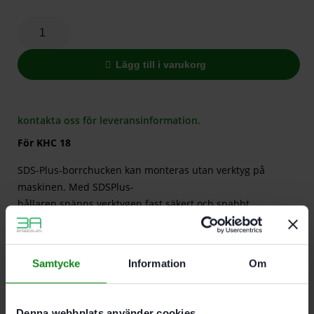
Lägg till i varukorg
kontakta oss för leveransinformation.
För KHC 18
SDS-Plus-borrchucken kan monteras utan verktyg på
maskinen. Med SDSPlus-
hållaren spänns verktygen fast säkert och snabbt.
Recensioner (0)
Samtycke
Information
Om
Det finns inga recensioner än.
Bli först med att recensera ”Festool CHUCK C SDS KHC”
Denna webbplats använder cookies