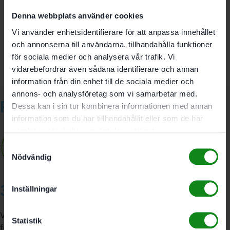
Det finns inga recensioner än.
Denna webbplats använder cookies
Bli först med att recensera ”Festool Dammpåse SB-CSC
Vi använder enhetsidentifierare för att anpassa innehållet
SYS”
och annonserna till användarna, tillhandahålla funktioner
Du måste vara
inloggad
för att skriva en recension.
för sociala medier och analysera vår trafik. Vi
vidarebefordrar även sådana identifierare och annan
information från din enhet till de sociala medier och
annons- och analysföretag som vi samarbetar med.
Relaterade produkter
Dessa kan i sin tur kombinera informationen med annan
information som du har tillhandahållit eller som de har
samlat in när du har använt deras tjänster.
Samtyckesval
Nödvändig
3A Byggdelen
Inställningar
Vi är återförsäljare av elverktyg, tillbehör, infästning och
Statistik
förbrukningsmaterial. Vi har en fysisk butik och