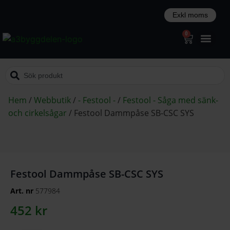
0
Hem
/
Webbutik
/
- Festool -
/
Festool - Såga med sänk-
och cirkelsågar
/
Festool Dammpåse SB-CSC SYS
Festool Dammpåse SB-CSC SYS
Art. nr
577984
452
kr