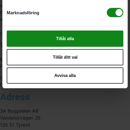
serviceverkstad i Stockholm samt en e-handel för hela
Sverige. Av oss får du professionell service av
Marknadsföring
medarbetare med gedigen erfarenhet.
556341-4290
Org. nr:
Tillåt alla
Våra öppettider
Tillåt ditt val
Måndag-Torsdag:
Fredag:
Avvisa alla
07:00-16:00
07:00-15:00
Adress
3A Byggdelen AB
Vendelsövägen 35
135 51 Tyresö