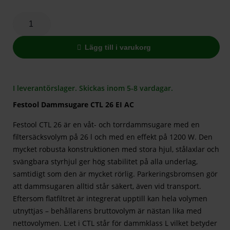
Lägg till i varukorg
I leverantörslager. Skickas inom 5-8 vardagar.
Festool Dammsugare CTL 26 EI AC
Festool CTL 26 är en våt- och torrdammsugare med en
filtersäcksvolym på 26 l och med en effekt på 1200 W. Den
mycket robusta konstruktionen med stora hjul, stålaxlar och
svängbara styrhjul ger hög stabilitet på alla underlag,
samtidigt som den är mycket rörlig. Parkeringsbromsen gör
att dammsugaren alltid står säkert, även vid transport.
Eftersom flatfiltret är integrerat upptill kan hela volymen
utnyttjas – behållarens bruttovolym är nästan lika med
nettovolymen. L:et i CTL står för dammklass L vilket betyder