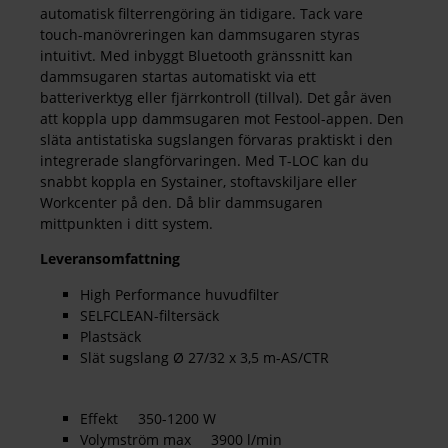
automatisk filterrengöring än tidigare. Tack vare
touch-manövreringen kan dammsugaren styras
intuitivt. Med inbyggt Bluetooth gränssnitt kan
dammsugaren startas automatiskt via ett
batteriverktyg eller fjärrkontroll (tillval). Det går även
att koppla upp dammsugaren mot Festool-appen. Den
släta antistatiska sugslangen förvaras praktiskt i den
integrerade slangförvaringen. Med T-LOC kan du
snabbt koppla en Systainer, stoftavskiljare eller
Workcenter på den. Då blir dammsugaren
mittpunkten i ditt system.
Leveransomfattning
High Performance huvudfilter
SELFCLEAN-filtersäck
Plastsäck
Slät sugslang Ø 27/32 x 3,5 m-AS/CTR
Effekt 350-1200 W
Volymström max 3900 l/min