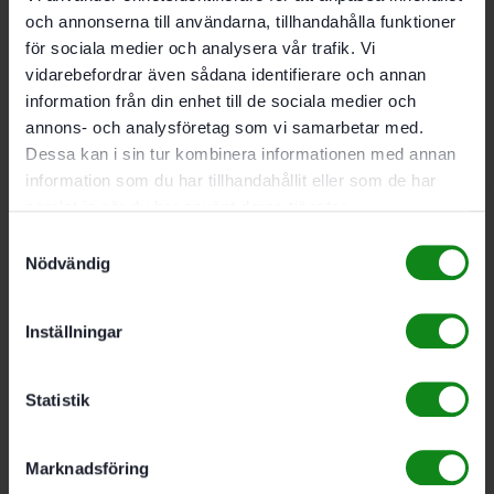
och annonserna till användarna, tillhandahålla funktioner
för sociala medier och analysera vår trafik. Vi
Festool Standardstädset
vidarebefordrar även sådana identifierare och annan
information från din enhet till de sociala medier och
RS-ST D 27/36-Plus
annons- och analysföretag som vi samarbetar med.
Dessa kan i sin tur kombinera informationen med annan
1426
kr
information som du har tillhandahållit eller som de har
samlat in när du har använt deras tjänster.
Festool Filter HF-CT
Samtyckesval
Nödvändig
26/36/48
Inställningar
629
kr
Statistik
Festool Longlife-
filtersäck Longlife-FIS-
Marknadsföring