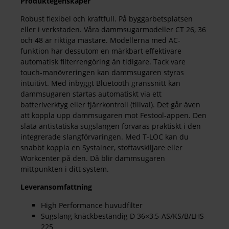
Produktegenskaper
Robust flexibel och kraftfull. På byggarbetsplatsen
eller i verkstaden. Våra dammsugarmodeller CT 26, 36
och 48 är riktiga mästare. Modellerna med AC-
funktion har dessutom en märkbart effektivare
automatisk filterrengöring än tidigare. Tack vare
touch-manövreringen kan dammsugaren styras
intuitivt. Med inbyggt Bluetooth gränssnitt kan
dammsugaren startas automatiskt via ett
batteriverktyg eller fjärrkontroll (tillval). Det går även
att koppla upp dammsugaren mot Festool-appen. Den
släta antistatiska sugslangen förvaras praktiskt i den
integrerade slangförvaringen. Med T-LOC kan du
snabbt koppla en Systainer, stoftavskiljare eller
Workcenter på den. Då blir dammsugaren
mittpunkten i ditt system.
Leveransomfattning
High Performance huvudfilter
Sugslang knäckbeständig D 36×3,5-AS/KS/B/LHS
225