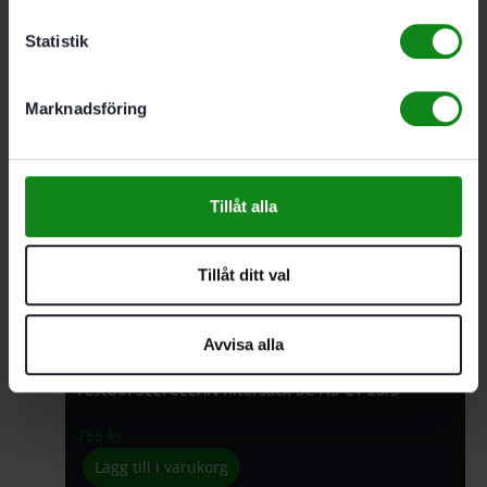
629
kr
Statistik
Lägg till i varukorg
Marknadsföring
Festool Longlife-filtersäck Longlife-FIS-CT 26
Tillåt alla
2908
kr
Lägg till i varukorg
Tillåt ditt val
Avvisa alla
Festool SELFCLEAN filtersäck SC FIS-CT 26/5
755
kr
Lägg till i varukorg