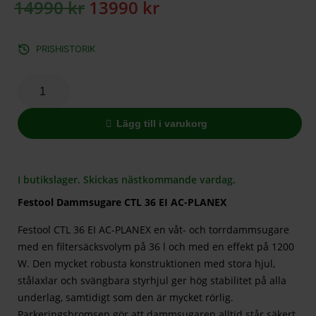
14990
kr
13990
kr
PRISHISTORIK
Lägg till i varukorg
I butikslager. Skickas nästkommande vardag.
Festool Dammsugare CTL 36 EI AC-PLANEX
Festool CTL 36 EI AC-PLANEX en våt- och torrdammsugare
med en filtersäcksvolym på 36 l och med en effekt på 1200
W. Den mycket robusta konstruktionen med stora hjul,
stålaxlar och svängbara styrhjul ger hög stabilitet på alla
underlag, samtidigt som den är mycket rörlig.
Parkeringsbromsen gör att dammsugaren alltid står säkert,