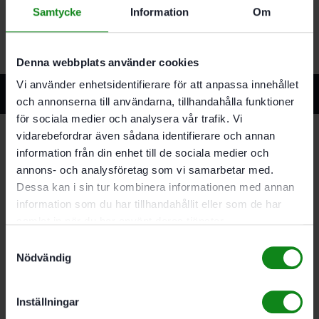
Samtycke
Information
Om
Denna webbplats använder cookies
Vi använder enhetsidentifierare för att anpassa innehållet
Relaterade produkter
och annonserna till användarna, tillhandahålla funktioner
för sociala medier och analysera vår trafik. Vi
vidarebefordrar även sådana identifierare och annan
information från din enhet till de sociala medier och
annons- och analysföretag som vi samarbetar med.
Festool Standardstädset RS-ST D 27/36-Plus
Dessa kan i sin tur kombinera informationen med annan
1426
kr
information som du har tillhandahållit eller som de har
samlat in när du har använt deras tjänster.
Lägg till i varukorg
Samtyckesval
Nödvändig
Inställningar
Festool Filter HF-CT 26/36/48