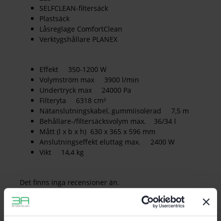
SELFCLEAN-filtersäck
Plastsäck
Låsreglage ComfortClean
Verktygshållare PLANEX
Effekt 350-1200 W
Volymström max 3900 l/min
Undertryck max 24000 Pa
Filteryta 6318 cm²
Nätanslutningskabel, gummiisolerad 7,5 m
Behållare-/filtersäcksvolym max. 36/34 l
Mått (l x b x h) 630 x 365 x 596 mm
Anslutningseffekt eluttag max. 2400 W
Vikt 14,4 kg
Det finns inga recensioner än.
Bli först med att recensera ”Festool Dammsugare CTL
36 EI AC-PLANEX”
Du måste vara
inloggad
för att skriva en recension.