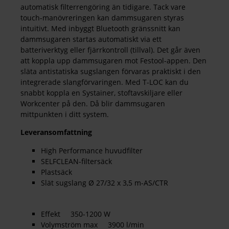
automatisk filterrengöring än tidigare. Tack vare
touch-manövreringen kan dammsugaren styras
intuitivt. Med inbyggt Bluetooth gränssnitt kan
dammsugaren startas automatiskt via ett
batteriverktyg eller fjärrkontroll (tillval). Det går även
att koppla upp dammsugaren mot Festool-appen. Den
släta antistatiska sugslangen förvaras praktiskt i den
integrerade slangförvaringen. Med T-LOC kan du
snabbt koppla en Systainer, stoftavskiljare eller
Workcenter på den. Då blir dammsugaren
mittpunkten i ditt system.
Leveransomfattning
High Performance huvudfilter
SELFCLEAN-filtersäck
Plastsäck
Slät sugslang Ø 27/32 x 3,5 m-AS/CTR
Effekt 350-1200 W
Volymström max 3900 l/min