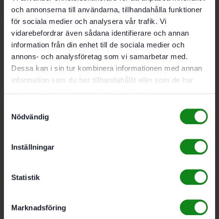
och annonserna till användarna, tillhandahålla funktioner
för sociala medier och analysera vår trafik. Vi
Festool Standardstädset
vidarebefordrar även sådana identifierare och annan
information från din enhet till de sociala medier och
RS-ST D 27/36-Plus
annons- och analysföretag som vi samarbetar med.
Dessa kan i sin tur kombinera informationen med annan
1426
kr
information som du har tillhandahållit eller som de har
samlat in när du har använt deras tjänster.
Festool Filter HF-CT
Samtyckesval
Nödvändig
26/36/48
Inställningar
629
kr
Statistik
Festool Longlife-
filtersäck Longlife-FIS-
Marknadsföring