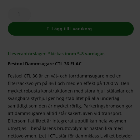
Lägg till i varukorg
I leverantörslager. Skickas inom 5-8 vardagar.
Festool Dammsugare CTL 36 EI AC
Festool CTL 36 är en våt- och torrdammsugare med en
filtersäcksvolym på 36 l och med en effekt på 1200 W. Den
mycket robusta konstruktionen med stora hjul, stålaxlar och
svängbara styrhjul ger hög stabilitet på alla underlag,
samtidigt som den är mycket rörlig. Parkeringsbromsen gör
att dammsugaren alltid står säkert, även vid transport.
Eftersom flatfiltret är integrerat upptill kan hela volymen
utnyttjas – behållarens bruttovolym är nästan lika med
nettovolymen. L:et i CTL står för dammklass L vilket betyder