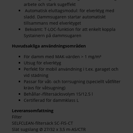
arbete och stark sugeffekt
Automatisk eluttagsmodul: för elverktyg med
sladd. Dammsugaren startar automatiskt
tillsammans med elverktyget
Bekvämt: T-LOC-funktion för att enkelt koppla
Systainern på dammsugaren
Huvudsakliga användningsområden
För damm med MAK-värden > 1 mg/m³
Utsug för elverktyg
Perfekt för mobil användning i t.ex. garaget och
vid städning
Passar för våt- och torrsugning (speciellt våtfilter
krävs för våtsugning)
Behållar-/filtersäcksvolym 15/12.5 l
Certifierad för dammklass L
Leveransomfattning
Filter
SELFCLEAN-filtersäck SC-FIS-CT
Slät sugslang Ø 27/32 x 3,5 m-AS/CTR