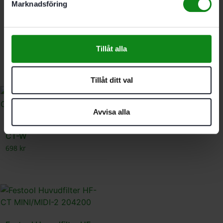
Marknadsföring
Festool
Hantverkarstädset RS-
HW D 36-Plus
Tillåt alla
3209
kr
Tillåt ditt val
Avvisa alla
Festool Monteringshjälp
CT-W
698
kr