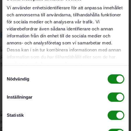
Vi använder enhetsidentifierare för att anpassa innehållet
och annonserna till användarna, tillhandahålla funktioner
för sociala medier och analysera vår trafik. Vi
vidarebefordrar även sådana identifierare och annan
Relaterade produkter
information från din enhet till de sociala medier och
annons- och analysföretag som vi samarbetar med.
Dessa kan i sin tur kombinera informationen med annan
information som du har tillhandahållit eller som de har
samlat in när du har använt deras tjänster.
Samtyckesval
Festool Standardstädset
Nödvändig
RS-ST D 27/36-Plus
1426
kr
Inställningar
Statistik