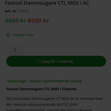
Festool Dammsugare CTL MIDI I AC
Art. nr
578545
9865
kr
8990
kr
PRISHISTORIK
Lägg till i varukorg
I butikslager. Skickas nästkommande vardag.
Festool Dammsugare CTL MIDI I Cleantec
Den kompakta dammsugaren CT MIDI AC är utrustad med
den tekniskt vidareutvecklade AUTOCLEAN-
huvudfilterrengöringen. Genom den här funktionen