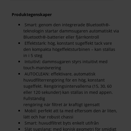
Produktegenskaper
Smart: genom den integrerade Bluetooth®-
teknologin startar dammsugaren automatiskt via
Bluetooth®-batterier eller fjärrkontroll
Effektstark: hög, konstant sugeffekt tack vare
den kompakta högeffektsturbinen – kan ställas
in i 5 steg
Intuitivt: dammsugaren styrs intuitivt med
touch-manövrering
AUTOCLEAN: effektivare, automatisk
huvudfilterrengöring för en hög, konstant
sugeffekt. Rengöringsintervallerna (15, 30, 60
eller 120 sekunder) kan ställas in med appen.
Fullständig
rengöring när filtret är kraftigt igensatt
Mobil: perfekt att ta med eftersom den är liten,
lätt och har robust chassi
Smart: huvudfiltret byts enkelt utifrån
Slät sugslang: med konisk geometri för smidigt