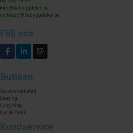
08 798 98 97
info@3abyggdelen.se
verkstad@3abyggdelen.se
Följ oss
Butiken
Serviceverkstad
Leasing
Uthyrning
Fysisk butik
Kundservice